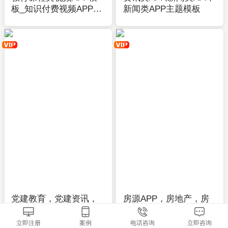
板_知识付费视频APP开
新闻类APP主题模板
发_付费阅读、播放-应
用公园
党建教育，党建资讯，
房源APP，房地产，房
新闻类APP全套主题模
源信息类APP全套主题
板-APP开发制作-应用公
模板-APP开发制作-应用
立即注册
案例
电话咨询
立即咨询