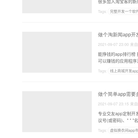
Tags:
完整开发一个软
武汉做app的公司
做个淘新闻app开
2021-09-07 23:00
来
能挣钱的app排行
可以赚钱的应用程序
Tags:
线上商城开发ap
生鲜模板app
做个简单app需要
2021-09-07 23:15
来
专业交友app定制开发多少钱专业约会
议号(或密码)、* *
Tags:
虚拟换衣间app
呼和浩特开发app