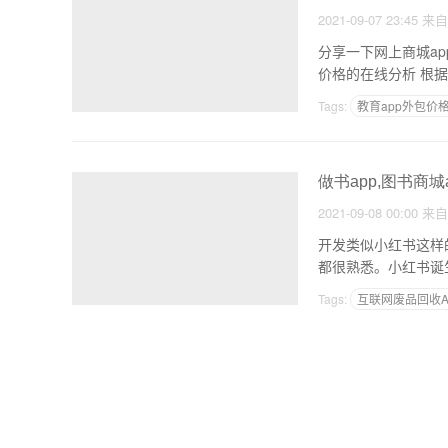
2021-09-07 23:45
来
分享一下网上商城app开发
价格
Tags:
教育app外包价
如何搭建一个app
做书app,图书商城
2021-09-08 00:00
来
开发类似小红书这样
都很熟悉。小红书诞
Tags:
互联网废品回收A
食品APP的产品定位