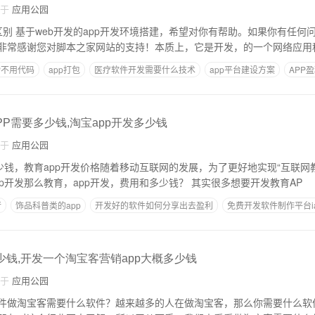
自于
应用公园
发区别 基于web开发的app开发环境搭建，希望对你有帮助。如果你有任
非常感谢您对脚本之家网站的支持！本质上，它是开发，的一个网络应用
P不用代码
app打包
医疗软件开发需要什么技术
app平台建设方案
APP
P需要多少钱,淘宝app开发多少钱
自于
应用公园
少钱，教育app开发价格随着移动互联网的发展，为了更好地实现“互联网教
选择开发，教育和app开发那么教育，app开发，费用和多少钱？ 其实很多想要开发教育AP
行
饰品科普类的app
开发好的软件如何分享出去盈利
免费开发软件制作平台ia
期
类似于美团的软件如何开发
少钱,开发一个淘宝客营销app大概多少钱
自于
应用公园
件做淘宝客需要什么软件？越来越多的人在做淘宝客，那么你需要什么软