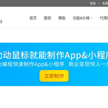
登录
●
免费
首页
案例
模板
功能&价格
代理
3