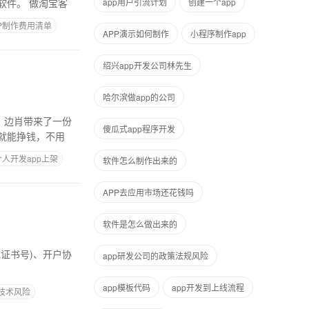
很多加入淘宝客的新朋友对这个行业不太了解，所以无从下手。我们来看看做淘宝客需要什么软件。 做淘宝客
app用户引流计划
创建一个app
PP制作费用清单
APP演示如何制作
小程序制作app
绍兴app开发公司林先生
哈尔滨做app的公司
，边肖带来了一份
傻瓜式app程序开发
就能挣钱，不用
个人开发app上架
软件怎么制作出来的
APP去应用市场还花钱吗
软件是怎么做出来的
app研发公司的政策法规风险
app模板代码
app开发到上线流程
么技术风险