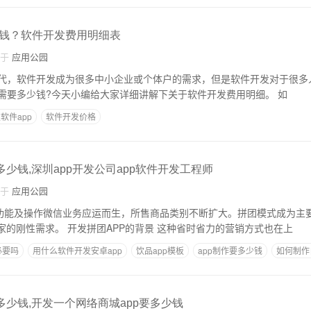
钱？软件开发费用明细表
自于
应用公园
代，软件开发成为很多中小企业或个体户的需求，但是软件开发对于很多
生，不知道软件开发需要多少钱?今天小编给大家详细讲解下关于软件开发费用明细。 如
软件app
软件开发价格
多少钱,深圳app开发公司app软件开发工程师
自于
应用公园
、功能及操作微信业务应运而生，所售商品类别不断扩大。拼团模式成为主
拼团APP成为众多商家的刚性需求。 开发拼团APP的背景 这种省时省力的营销方式也在上
必要吗
用什么软件开发安卓app
饮品app模板
app制作要多少钱
如何制作
多少钱,开发一个网络商城app要多少钱