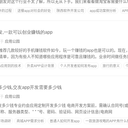
件的过程
送餐app对社会的好处
陕西软件开发公司
app成功案例分析
A
发,一款可以创业赚钱的app
自于
应用公园
榜 推荐几款较好的手机赚钱软件如今，玩一个赚钱的app也是可以的。现在
清单，因为有些人不知道哪些应用程序是可靠且赚钱的。业余时间做任务
p应用到的技术
外卖APP设计背景
个人开发者如何发布app
旅行的意义
多少钱,交友app开发需要多少钱
自于
应用公园
应用定制开发多少钱 电商开发方案前，需确认合同号(或证书号)、开户协
 *名称、服务器类型、* * *号、密码、验证码、网页设计信息(电商网
市场调研
商城APP需求分析
普通人如何开发app
一款旅游攻略的APP,有什
开发一款APP需要多少资金