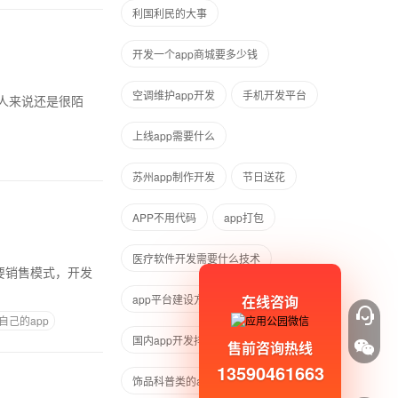
利国利民的大事
开发一个app商城要多少钱
空调维护app开发
手机开发平台
人来说还是很陌
上线app需要什么
苏州app制作开发
节日送花
APP不用代码
app打包
医疗软件开发需要什么技术
要销售模式，开发
在线咨询
app平台建设方案
APP盈利方式
自己的app
国内app开发排行
售前咨询热线
13590461663
饰品科普类的app