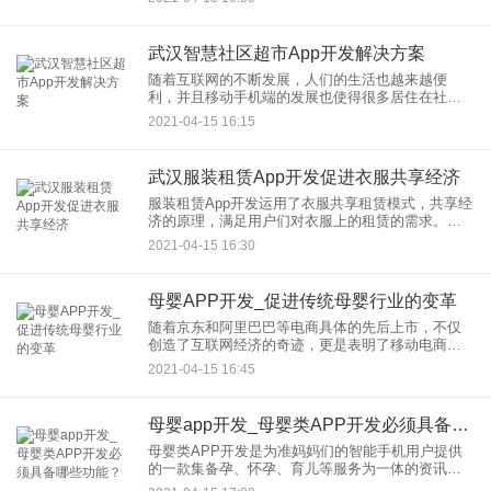
模式。运用无人经济的理念，实现无人超市的经
营。从而促进无人电商的
武汉智慧社区超市App开发解决方案
随着互联网的不断发展，人们的生活也越来越便
利，并且移动手机端的发展也使得很多居住在社区
人们的生活更加方便，其中智慧社区超市APP开发
2021-04-15 16:15
就给居住在社区的人们带来了一定的便利，利用
APP就能轻易购买到自己想
武汉服装租赁App开发促进衣服共享经济
服装租赁App开发运用了衣服共享租赁模式，共享经
济的原理，满足用户们对衣服上的租赁的需求。通
过租赁的模式，提高在生活上的服装的穿搭，带来
2021-04-15 16:30
更好的生活体验。对于很多的女生来说，衣服是永
远不会嫌多的，但是买
母婴APP开发_促进传统母婴行业的变革
随着京东和阿里巴巴等电商具体的先后上市，不仅
创造了互联网经济的奇迹，更是表明了移动电商已
然成为时代发展的“弄潮儿”。而备受关注的母婴行业
2021-04-15 16:45
在移动互联网迅猛发展的背景下，也纷纷开始开发
APP软件转型移动电
母婴app开发_母婴类APP开发必须具备哪些功能？
母婴类APP开发是为准妈妈们的智能手机用户提供
的一款集备孕、怀孕、育儿等服务为一体的资讯
类、商城类手机APP，打造专门为妈妈服务的社