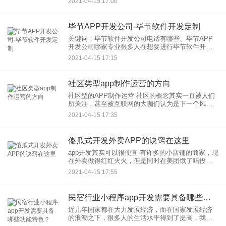
2021-04-15 17:00
区，为用户解决比如通过有针对性地提供育儿后期
的产品和服务等等。那么，
毕节APP开发公司-毕节软件开发定制
关键词：毕节软件开发公司电话有哪些、毕节APP
开发公司哪家专业很多人在想要进行毕节软件开发
的时候，就会疑惑为什么软件开发会这么贵呢？面
2021-04-15 17:15
对着如此昂贵的价格，很多人都会望而却步，但是
如果太过于低廉的软件，
社区类型app制作运营的方向
社区型的APP制作运营 社区的概念其实一直被人们
所关注，甚至被互联网的大咖们认为是下一个风口
流量。大家都在抢社区流量，私域流量。那么有什
2021-04-15 17:35
么切入口呢？建议可以考虑从APP的角度切入，将
APP作为载
傻瓜式开发外卖APP的诀窍在这里
app开发其实可以很便宜 有许多的小店铺的商家，现
在外卖做得红红火火，但是同时在美团饿了吗投入
费用也非常高，这样成本和利润抵消就基本不赚什
2021-04-15 17:55
么了。也有一些小店铺商家它本身的运营做的比较
好，甚至会有
民宿行业小程序app开发需要具备哪些功能特色？
近几年国家都在大力发展经济，而在国家发展经济
的浪潮之下，很多人的生活水平得到了提高，我国
外出旅游人数激增，并且这两年恰逢房地产行业的