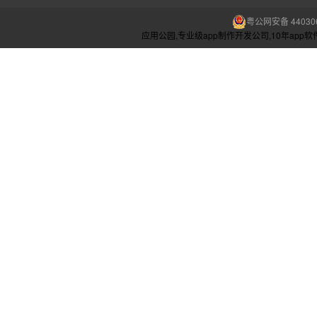
粤公网安备 440306
应用公园,专业级app制作开发公司,10年ap