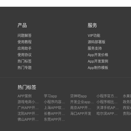
产品
服务
问题解答
VIP功能
使用教程
源码部署版
应用助手
服务支持
使用协议
App开发价格
热门标签
App开发案例
热门专题
App制作模板
热门标签
APP案例
学习app
贷神吧app
小程序官方申请
游戏电商小程序运营
小程序内容重塑
开发企业app要多少钱
小程序相比于APP的市场劣势
广州APP开发公司
上海APP软件开发公司
南京APP开发外包
天津手机APP开发
沈阳APP开发公司
长春APP开发价格
海口APP开发
哈尔滨APP开发
佛山APP开发公司
东莞APP开发公司