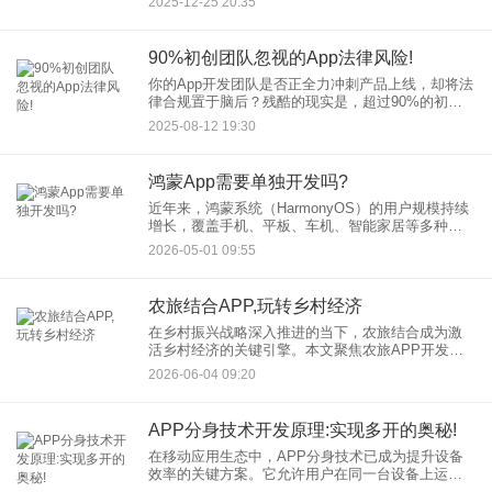
2025-12-25 20:35
择的五大关键维度。 1. 明确项目需求与技术栈
90%初创团队忽视的App法律风险!
你的App开发团队是否正全力冲刺产品上线，却将法
律合规置于脑后？残酷的现实是，超过90%的初创
团队在早期发展中严重低估了潜藏的App法律风险。
2025-08-12 19:30
这些被忽视的风险如同定时炸弹，随时可能引爆，
带来巨额罚款、
鸿蒙App需要单独开发吗?
近年来，鸿蒙系统（HarmonyOS）的用户规模持续
增长，覆盖手机、平板、车机、智能家居等多种设
备。面对这一新兴生态，一个核心问题摆在开发者
2026-05-01 09:55
和企业面前：鸿蒙App需要单独开发吗？ 本文将抛
开技术术语，
农旅结合APP,玩转乡村经济
在乡村振兴战略深入推进的当下，农旅结合成为激
活乡村经济的关键引擎。本文聚焦农旅APP开发，
解析其如何通过数字化手段整合乡村资源，打造“农
2026-06-04 09:20
业+文旅”的融合生态，为农民增收、产业升级提供创
新解决方案。从功
APP分身技术开发原理:实现多开的奥秘!
在移动应用生态中，APP分身技术已成为提升设备
效率的关键方案。它允许用户在同一台设备上运行
同一应用的多个独立实例，满足多账号管理、工作