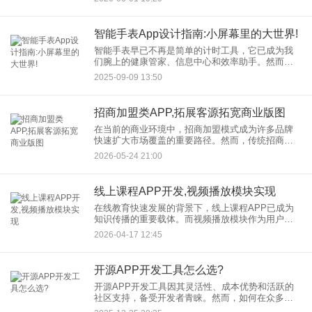
么，实体商家是否有必要开发带线上商城的APP，
开辟新的拓客渠道呢？答
智能手表App设计指南:小屏幕里的大世界!
智能手表早已不再是简单的计时工具，它已成为我
们腕上的健康管家、信息中心和效率助手。然而，
面对这块仅有手机十几分之一大小的屏幕，如何为
2025-09-09 13:50
用户呈现一个清晰、高效且愉悦的体验，对每一位
设计师和开发者而言都是巨
招商加盟类APP,拓展客源拓宽商业版图
在当前的商业环境中，招商加盟模式成为许多品牌
快速扩大市场覆盖的重要路径。然而，传统招商方
式面临信息不对称、沟通成本高、客户跟进效率不
2026-05-24 21:00
足等挑战。一款设计合理的招商加盟类APP，正成
为连接品牌方与潜在投资
线上课程APP开发,视频播放模块实现
在线教育快速发展的背景下，线上课程APP已成为
知识传播的重要载体。而视频播放模块作为用户学
习的核心入口，其体验直接决定了课程完成率和用
2026-04-17 12:45
户满意度。如何实现一个功能完善、播放流畅的视
频播放模块，是线上课程
开源APP开发工具怎么选?
开源APP开发工具因其灵活性、成本优势和活跃的
社区支持，备受开发者青睐。然而，如何在众多选
项中找到最适合自己的工具呢？本文将为您梳理选