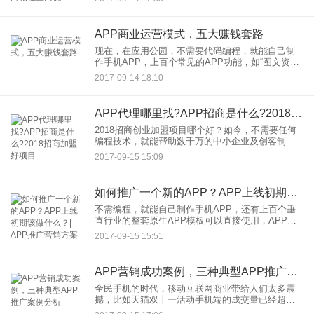
停电等小区公告，还能向物业公司报修物品、交纳
物业费等诸多服务；物
APP商业运营模式，五大赚钱套路
现在，在应用公园，不需要代码编程，就能自己制
作手机APP，上百个常见的APP功能，如“图文资
讯、视频、聊天、论坛、贴吧、在线交易、签到、
2017-09-14 18:10
店铺、第三方入驻、会员管理、个人中心、购物
车、团购”，都可以是自
APP代理哪里找?APP招商是什么?2018招商加盟好项目
2018招商创业加盟项目哪个好？如今，不需要任何
编程技术，就能帮助数千万的中小企业及创客制作
开发手机APP，而且成本不到传统的外包的十分之
2017-09-15 15:09
一？是的，应用公园2018移动互联网项目代理已启
动。不需要代码
如何推广一个新的APP？APP上线初期该做什么？| APP推广营销方案
不需编程，就能自己制作手机APP，还有上百个垂
直行业的整套原生APP模板可以直接使用，APP开
发成本大幅度降低90%左右，这就是以应用公园为
2017-09-15 15:51
代表的APP在线制作平台。利用应用公园平台，大
幅度降低了AP
APP营销成功案例，三种典型APP推广案例分析
全民手机的时代，移动互联网商业带给人们太多震
撼，比如天猫双十一活动手机端的成交量已经超过
80%；知识经济不就是通过手机把人们零碎的时间