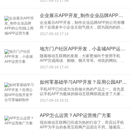
2017-09-15 17:06
加以运用，实现全民学习的热潮；基于手机APP的
各类共享经济更是前赴
企业展示APP开发_制作企业品牌APP的公司|线上商城APP运营方案
企业展示APP开发，制作企业品牌APP的公司有哪
些？近很多中小企业主怨气很大，因为国内的的环
保风暴，短短半个月时间，国内数万家工厂被关
2017-09-18 17:14
停，检查、停产、整改、质疑、道歉、喊冤……特
别是高污染行业，如：布
地方门户社区APP开发，小县城APP运营方案
随着移动互联网的发展，大家更倾向于使用手机
APP完成阅读、购物、聊天等等。传统的网站、论
坛的访问量越来越小，不少地方门户网站、论坛面
2017-09-18 17:42
临巨大的压力。而阿里巴巴、京东的那个巨头的介
入，新零售概念的兴起，同
如何零基础学习APP开发？应用公园APP在线开发平台可零编程制作
手机APP已经成为当前做火热的产品之一。首先是
以手机APP为载体的移动互联网彻底改变了大家的
生活，其次是各大企业纷纷转型上线自己的APP转
2017-09-19 18:31
战移动互联网，第三是众多创业者的创业方向就是
手机APP。APP
APP怎么运营？APP运营推广方案
现在移动互联网已经成为热的行业了，而且以手机
APP为平台的各类互联网产品层出不穷。随着应用
公园类的APP在线制作平台的发展，不懂编程就可