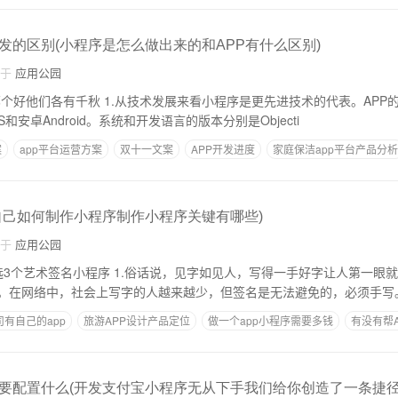
发的区别(小程序是怎么做出来的和APP有什么区别)
自于
应用公园
来看小程序是更先进技术的代表。APP的开发有十几年的历
和安卓Android。系统和开发语言的版本分别是Objecti
案
app平台运营方案
双十一文案
APP开发进度
家庭保洁app平台产品分析
自己如何制作小程序制作小程序关键有哪些)
自于
应用公园
，见字如见人，写得一手好字让人第一眼就觉得舒服，给人的
。在网络中，社会上写字的人越来越少，但签名是无法避免的，必须手写
有自己的app
旅游APP设计产品定位
做一个app小程序需要多钱
有没有帮
如何做一款软件
要配置什么(开发支付宝小程序无从下手我们给你创造了一条捷径