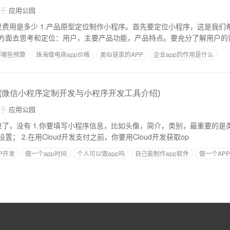
自于
应用公园
先要定位小程序，这是我们希望的小程序的样
方面去思考和定位：用户，主要产品功能，产品特点。要充分了解用户的
要哪些预算
珠海做电商app价格
类似链家的APP
企业app的作用是什么
p
校园APP推广文章的模板
(微信小程序定制开发与小程序开发工具介绍)
自于
应用公园
介，类别，最重要的是类别，因为这个关
系到后期的支付模板设置； 2.在用Cloud开发支付之前，你要用Cloud开发获取op
P开发
做一个app时间
个人可以做app吗
自己能制作app软件
做一个AP