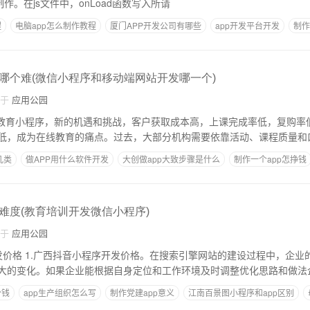
置 2.首页制作。在js文件中，onLoad函数写入所请
程
电脑app怎么制作教程
厦门APP开发公司有哪些
app开发平台开发
制作
哪个难(微信小程序和移动端网站开发哪一个)
自于
应用公园
低，成为在线教育的痛点。过去，大部分机构需要依靠活动、课程质量和
几类
做APP用什么软件开发
大创做app大致步骤是什么
制作一个app怎挣钱
难度(教育培训开发微信小程序)
自于
应用公园
中，企业的很多搜索引擎优
大的变化。如果企业能根据自身定位和工作环境及时调整优化思路和做法
少钱
app生产组织怎么写
制作党建app意义
江南百景图小程序和app区别