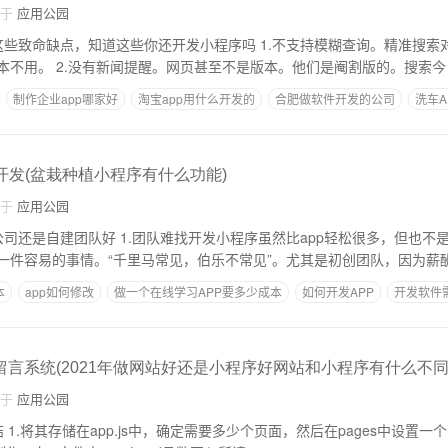
自于
应用公园
知道这些你还开发小程序吗 1.不支持模糊查询。精准搜索对用户人群限制很
大，不玩的人开发基本不用。 2.没有新闻提醒。网页甚至不是版本。他们是阉割版的。搜索今
制作企业app哪家好
淘宝app用什么开发的
合肥做软件开发的公司
洗车A
架应用商城
开发(盆栽种植小程序有什么功能)
自于
应用公园
小程序虽然比app轻松很多，但也不是几个人做的事情就
一件容易的事情。“千里马常见，伯乐不常见”。尤其是初创团队，因为薪
本
app如何修改
做一个在线学习APP要多少成本
如何开发APP
开发软件
营
留言系统(2021年做网站好还是小程序好网站和小程序有什么不同
自于
应用公园
.jso