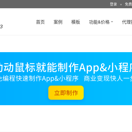
登录
●
免费
首页
案例
模板
功能&价格
代理
3