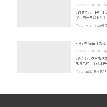
2022-11-19 07:00
来
: 微信游戏小程序开发费用是多少 1.产品原型定位制作小程序。首
子。需要从以下几个
Tags:
运营一个app需
怎么制作类似超市的ap
小程序后面开发版
2022-11-19 07:30
来
: 你以为到这里就结束了，没有 1.你要填写小程序信息，比如头像，简
Tags:
三级分销模式AP
制作健康饮食app