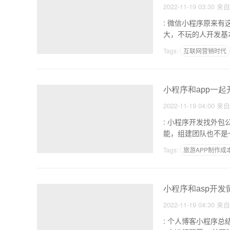
2022-11-19 03:30
来
: 微信小程序原来有这些致命缺点，
Tags:
互联网营销时代
自己制作的app怎么上
小程序和app一起
2022-11-19 04:00
来
: 小程序开发找外包公司还是自建团队好 1.团队难找开发
能，组建团队也不是
Tags:
旅游APP制作成
app制作完成后怎么运
小程序和asp开发
2022-11-19 04:30
来
: 个人博客小程序总结 1.将其存储在app.js中，确定需要多少个页面，然后在pages中设置一个目录，并在app