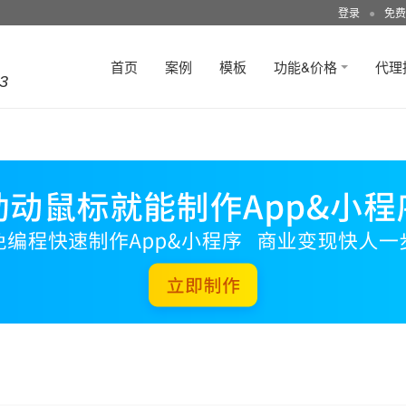
登录
●
免费
首页
案例
模板
功能&价格
代理
3