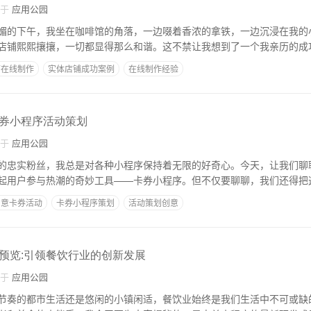
自于
应用公园
媚的下午，我坐在咖啡馆的角落，一边啜着香浓的拿铁，一边沉浸在我的
店铺熙熙攘攘，一切都显得那么和谐。这不禁让我想到了一个我亲历的成
序在线制作
实体店铺成功案例
在线制作经验
券小程序活动策划
自于
应用公园
的忠实粉丝，我总是对各种小程序保持着无限的好奇心。今天，让我们聊
起用户参与热潮的奇妙工具——卡券小程序。但不仅要聊聊，我们还得把
创意卡券活动
卡券小程序策划
活动策划创意
预览:引领餐饮行业的创新发展
自于
应用公园
节奏的都市生活还是悠闲的小镇闲适，餐饮业始终是我们生活中不可或缺