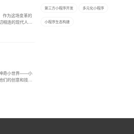
第三方小程序开发
多元化小程序
，作为这场变革的
切相连的现代人，
小程序生态构建
神奇小世界——小
他们的创意和技