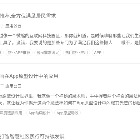
P推荐,全方位满足居民需求
自于
应用公园
越像一个微缩的互联网科技园区，那你就知道，是时候聊聊那些让我们生
工具了。没错，我要说的是那些专门为了满足我们这些懒人——哦不，是
荐
物业APP推荐
居民需求满足
热门物业应用
APP
画在App原型设计中的应用
自于
应用公园
pp原型设计世界里，我就像一个神秘的魔术师，手中握着两个神奇的魔法
今天，就让我为你揭开这两个魔法棒如何在App原型设计中闪耀其光芒的秘
深度链接应用
App动画设计
App原型动效
P打造智慧社区践行可持续发展