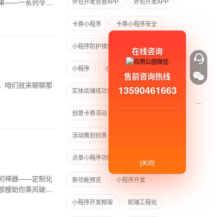
果——一系列令人
外包开发资管APP
外包开发APP
卡券小程序
卡券小程序安全
小程序防护措施
卡券安全详解
在线咨询
小程序
小程序在线制作
售前咨询热线
，咱们就来聊聊那
13590461663
实体店铺成功案例
在线制作经验
创意卡券活动
卡券小程序策划
活动策划创意
点单小程序
点单小程序功能
餐饮行业创新
[关闭]
的神器——定制化
新功能预览
小程序开发
那艘助你乘风破浪
小程序开发框架
前端工程化