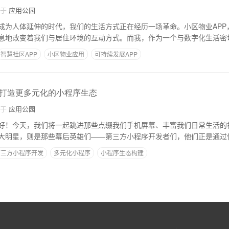
自于
应用公园
成为人体延伸的时代，我们的生活方式正在经历一场革命。小区物业APP
息地改变着我们与居住环境的互动方式。而我，作为一个与数字化生活密
智慧社区APP
小区物业应用
可持续发展APP
打造更多元化的小程序生态
自于
应用公园
好！今天，我们将一起跳进那些点缀我们手机屏幕、丰富我们日常生活的
大明星，则是那些幕后英雄们——第三方小程序开发者们，他们正是通过
第三方小程序开发
多元化小程序
小程序生态构建