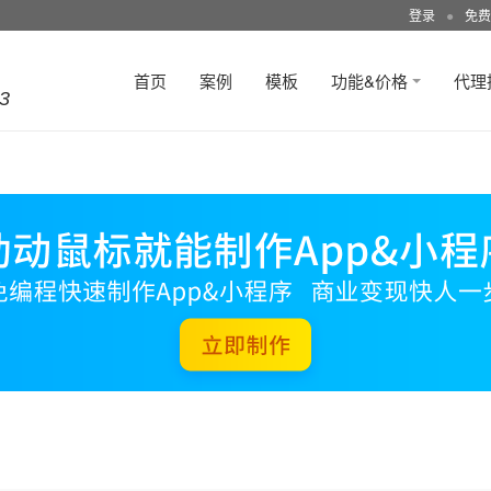
登录
●
免费
首页
案例
模板
功能&价格
代理
3