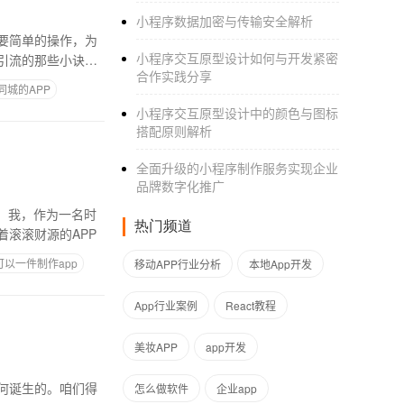
小程序数据加密与传输安全解析
要简单的操作，为
小程序交互原型设计如何与开发紧密
引流的那些小诀
合作实践分享
同城的APP
小程序交互原型设计中的颜色与图标
搭配原则解析
全面升级的小程序制作服务实现企业
品牌数字化推广
。我，作为一名时
热门频道
滚滚财源的APP
以一件制作app
移动APP行业分析
本地App开发
App行业案例
React教程
美妆APP
app开发
何诞生的。咱们得
怎么做软件
企业app