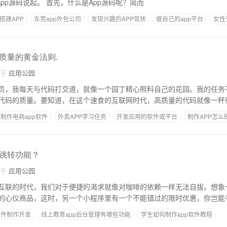
从它们的“DNA”——App源码说起。 首先，什么是App源码呢？简而
搭建APP
东莞app外包公司
发现兴趣的APP现状
做自己的app平台
女性
质量的黄金法则.
自于
应用公园
员，我每天与代码打交道，就像一个园丁精心照料自己的花园。我的任务
代码的质量。要知道，在这个速食的互联网时代，高质量的代码就像一杯
制作电商app软件
外卖APP学习任务
开发应用的软件或平台
制作APP怎么
跳转功能？
自于
应用公园
互联的时代，我们对于便捷的渴求就像对咖啡的依赖一样无法自拔。想象
的心仪商品，这时，另一个小程序里有一个不能错过的限时优惠，你岂能
软件制作开发
线上教育app后台管理有哪些功能
学生如何制作app软件教程
少钱
创业app搭建团队
app产品界面设计用啥软件