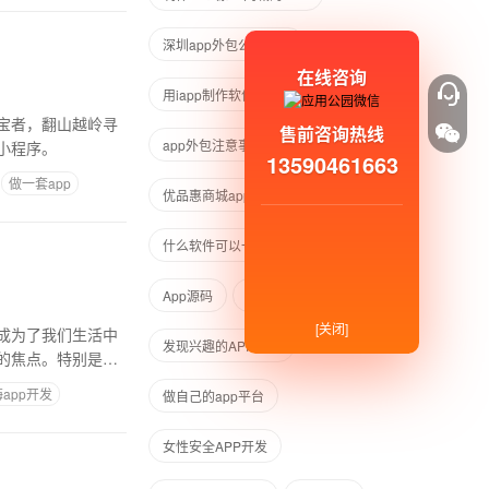
深圳app外包公司排名
在线咨询
用iapp制作软件的教程
宝者，翻山越岭寻
售前咨询热线
app外包注意事项
宠物电商app
小程序。
13590461663
做一套app
优品惠商城app开发
苏州app定制
什么软件可以一件制作app
App源码
一键搭建APP
[关闭]
成为了我们生活中
发现兴趣的APP现状
的焦点。特别是原
app开发
做自己的app平台
女性安全APP开发