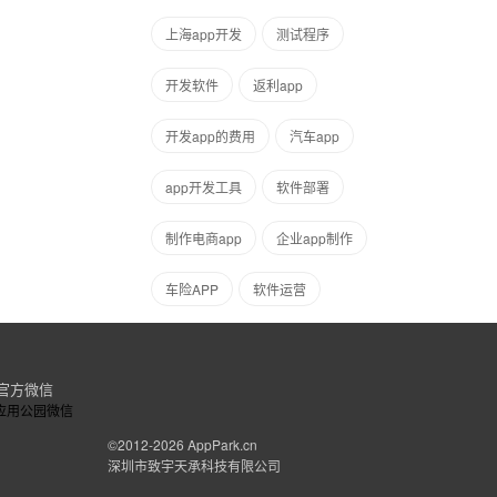
上海app开发
测试程序
开发软件
返利app
开发app的费用
汽车app
app开发工具
软件部署
制作电商app
企业app制作
车险APP
软件运营
官方微信
©2012-2026
AppPark.cn
深圳市致宇天承科技有限公司