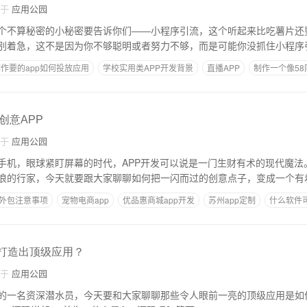
自于
应用公园
个不算秘密的小秘密要告诉你们——小程序引流，这个听起来比吃薯片还
别着急，这不是因为你不够聪明或者努力不够，而是可能你没抓住小程序
作要的app如何投放应用
学校实用类APP开发背景
直播APP
制作一个像58
用iapp制作软件的教程
创意APP
自于
应用公园
手机，眼球紧盯屏幕的时代，APP开发可以说是一门生财有术的现代魔法
浪的行家，今天就要跟大家聊聊如何把一闪而过的创意点子，变成一个有着
p外包注意事项
宠物电商app
优品惠商城app开发
苏州app定制
什么软件可
何打造出顶级应用？
自于
应用公园
的一名资深潜水员，今天要和大家聊聊那些令人眼前一亮的顶级应用是如