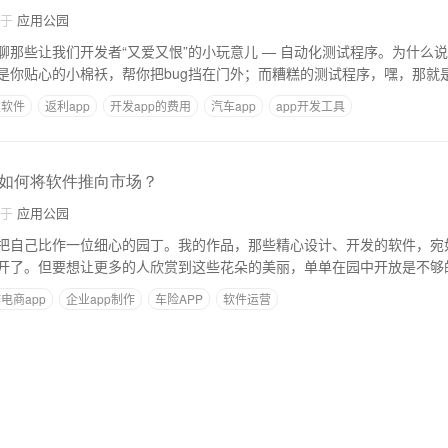
自于
应用公园
那些让我们开发者“又爱又恨”的小玩意儿 — 自动化测试程序。为什么说
是你贴心的小棉袄，帮你把bug挡在门外；而糟糕的测试程序，嘿，那就
发软件
返利app
开发app的费用
汽车app
app开发工具
如何将软件推向市场？
自于
应用公园
把自己比作一位细心的园丁。我的作品，那些精心设计、开发的软件，宛
开了。但要想让更多的人欣赏到这些花朵的美丽，单单在园中开放是不够
电商app
企业app制作
车险APP
软件运营