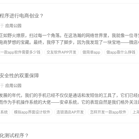
程序进行电商创业？
自于
应用公园
正如野火燎原，扫过每一个角落。在这浩瀚的网络世界里，我就像一位寻
电商梦想的宝藏。最终，我停下了脚步，因为我发现了一块宝地——微店
一款app软件需要多少钱
交友软件APP开发
做简单app
做app靠什么挣钱
安全性的双重保障
自于
应用公园
发展的年代，我们的手机已经不仅仅是通话和发短信的工具了，它们已经
而作为手机操作系统的大佬——安卓系统，它的表现自然是我们格外关注
卓系统
模拟app界面设计软件
连锁酒店AP开发
怎样开发一款app软件
上海
化测试程序？