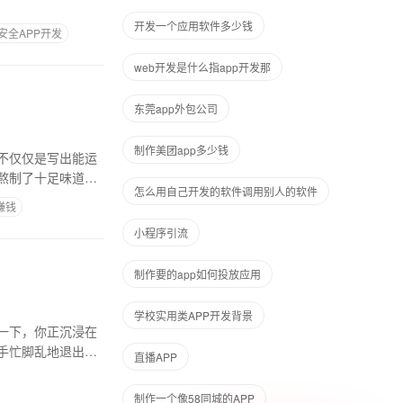
开发一个应用软件多少钱
安全APP开发
web开发是什么指app开发那
东莞app外包公司
制作美团app多少钱
不仅仅是写出能运
熬制了十足味道的
怎么用自己开发的软件调用别人的软件
赚钱
小程序引流
制作要的app如何投放应用
学校实用类APP开发背景
一下，你正沉浸在
手忙脚乱地退出当
直播APP
制作一个像58同城的APP