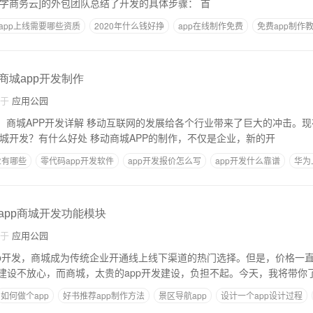
程。电商商城APP[数字商务云]的外包团队总结了开发的具体步骤： 首
app上线需要哪些资质
2020年什么钱好挣
app在线制作免费
免费app制作
运营好
,商城app开发制作
自于
应用公园
的发展给各个行业带来了巨大的冲击。现在，除了开发的各
种在线商城， APP商城开发？有什么好处 移动商城APP的制作，不仅是企业，新的开
业有哪些
零代码app开发软件
app开发报价怎么写
app开发什么靠谱
华为
,app商城开发功能模块
自于
应用公园
app开发，商城成为传统企业开通线上线下渠道的热门选择。但是，价格一
建设不放心，而商城，太贵的app开发建设，负担不起。今天，我将带你了
如何做个app
好书推荐app制作方法
景区导航app
设计一个app设计过程