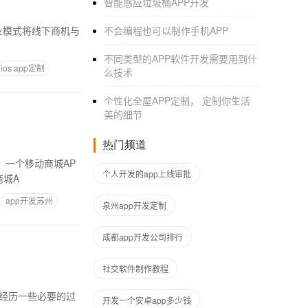
智能感应垃圾桶APP开发
商业模式将线下商机与
不会编程也可以制作手机APP
不同类型的APP软件开发需要用到什
ios app定制
么技术
个性化全屋APP定制， 定制你生活
美的细节
热门频道
个人开发的app上线审批
商城A
app开发苏州
泉州app开发定制
成都app开发公司排行
社交软件制作教程
开发一个安卓app多少钱