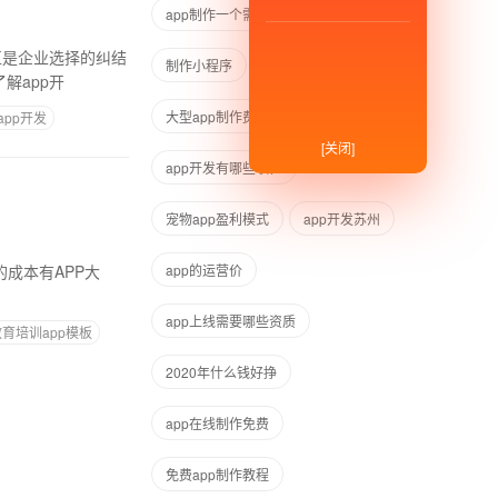
app制作一个需要多少钱
直是企业选择的纠结
制作小程序
软件开发学习什么
解app开
大型app制作费用
app开发
[关闭]
app开发有哪些职位
宠物app盈利模式
app开发苏州
的成本有APP大
app的运营价
app上线需要哪些资质
教育培训app模板
2020年什么钱好挣
app在线制作免费
免费app制作教程