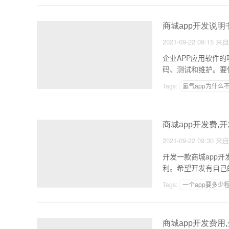
商城app开发说明
2021-09-22 09:15
来
企业APP应用软件
码、测试和维护。要
中，
Tags:
氢气app为什么
推广软件的渠道有哪些
商城app开发费,开
2021-09-22 09:30
来
开发一款商城app
Tags:
一个app要多少
旅游APP切入点分析
商城app开发费用