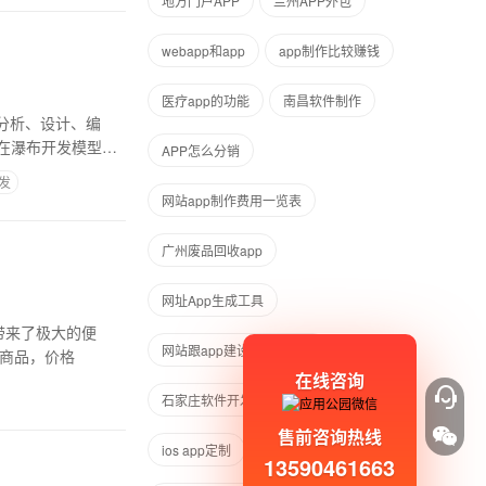
地方门户APP
兰州APP外包
webapp和app
app制作比较赚钱
医疗app的功能
南昌软件制作
分析、设计、编
在瀑布开发模型
APP怎么分销
发
网站app制作费用一览表
广州废品回收app
网址App生成工具
带来了极大的便
网站跟app建设哪个成本高
不是实物商品，价格
在线咨询
石家庄软件开发图零公司
售前咨询热线
ios app定制
13590461663