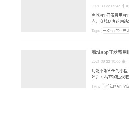
2021-09-22 09:45
来
商城app开发费用
点，商城便宜的网站
Tags:
一款app的生产
信息发布app制作
商城app开发费用
2021-09-22 10:00
来
功能不输APP的小程
Tags:
问答社区APPY
APP开发需要什么东西