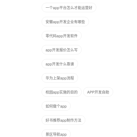
一个app平台怎么才能运营好
安徽app开发企业有哪些
零代码app开发软件
app开发报价怎么写
app开发什么靠谱
华为上架app流程
校园app实施的目的
APP开发自助
如何做个app
好书推荐app制作方法
景区导航app