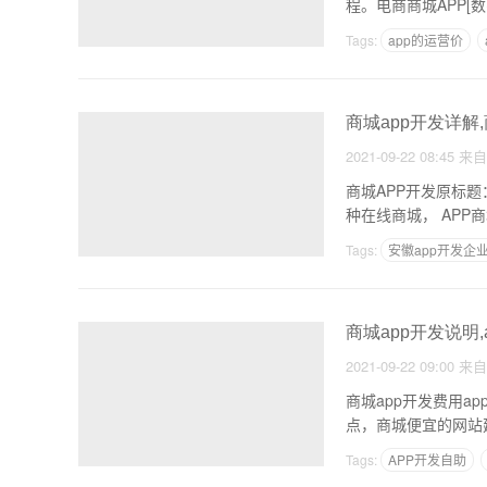
Tags:
app的运营价
一个app平台怎么才能
商城app开发详解
2021-09-22 08:45
来
商城APP开发原标题：商城APP开发详解 移动互联网
Tags:
安徽app开发企
校园app实施的目的
商城app开发说明
2021-09-22 09:00
来
商城app开发费用
点，商城便宜的网站
Tags:
APP开发自助