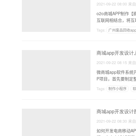
2021-09-22 08:00
来
o2o商城APP制作【
互联网相结合，将互
Tags:
广州废品回收ap
app制作一个需要多少
商城app开发设计
2021-09-22 08:15
来
微商城app软件系统开发多少钱商城APP
P项目，首先要制定
Tags:
制作小程序
商城app开发设计
2021-09-22 08:30
来
如何开发电商移动APP软件？ 一款APP是从创意到具体成品一步一步来的。