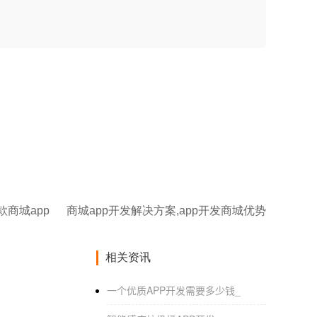
款商城app
商城app开发解决方案,app开发商城优势
相关资讯
一个优质APP开发需要多少钱_