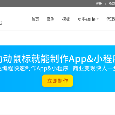
登录
●
免费
首页
案例
模板
功能&价格
代理
3