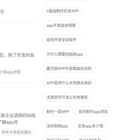
0基础制作安卓APP
教程
app开发成本明细
如何开发安卓软件
为什么需要校园类app
戴河游APP外部面临的风险
上架app流程
APP是用什么东西做出来的
太原软件开发公司有哪些
制作一款APP
如何制作app项目
直是企业选择的纠结
解app开
深圳购物app
农资app多少钱
软件开发如何报价