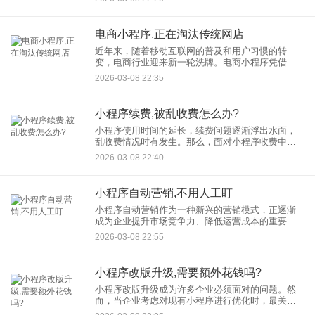
技术架构层面，更对商家的长期竞争力产生深刻影
响。本文将从六大维
电商小程序,正在淘汰传统网店
近年来，随着移动互联网的普及和用户习惯的转
变，电商行业迎来新一轮洗牌。电商小程序凭借无
需下载、即用即走、社交裂变等特性，迅速渗透至
2026-03-08 22:35
零售、餐饮、服务等多个领域，成为商家拓展线上
渠道的重要工具。与此同时，
小程序续费,被乱收费怎么办?
小程序使用时间的延长，续费问题逐渐浮出水面，
乱收费情况时有发生。那么，面对小程序收费中的
种种陷阱，我们该如何应对呢？ 一、小程序续费乱
2026-03-08 22:40
象揭秘 小程序续费乱收费情况并不少见。一些不
小程序自动营销,不用人工盯
小程序自动营销作为一种新兴的营销模式，正逐渐
成为企业提升市场竞争力、降低运营成本的重要手
段。它不仅能实现营销活动的自动化执行，还能借
2026-03-08 22:55
助数据分析与智能推荐，使营销更加精准高效，真
正实现“无需人工值守，营
小程序改版升级,需要额外花钱吗?
小程序改版升级成为许多企业必须面对的问题。然
而，当企业考虑对现有小程序进行优化时，最关心
的问题往往是：小程序改版费用需要多少？是否必