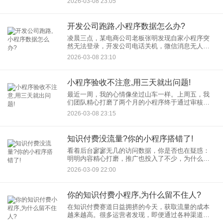
2026-03-08 23:05
须额外投入资金？本文将为您详细解析小程序改版
升级的成本问题。
开发公司跑路,小程序数据怎么办?
凌晨三点，某电商公司老板张明发现自家小程序突
然无法登录，开发公司电话关机，微信消息无人回
复——最担心的事发生了：开发公司跑路了。更让
2026-03-08 23:10
他焦虑的是，所有的客户订单、会员信息、交易记
录都留在了无法访问的系统
小程序验收不注意,用三天就出问题!
最近一周，我的心情像坐过山车一样。上周五，我
们团队精心打磨了两个月的小程序终于通过审核，
正式上线了。大家一片欢腾，准备周末好好放松一
2026-03-08 23:15
下，迎接周一的业务爆发。 然而，周一早上刚到公
司，产品群、
知识付费没流量?你的小程序搭错了!
看着后台寥寥无几的访问数据，你是否也在疑惑：
明明内容精心打磨，推广也投入了不少，为什么知
识付费没流量，用户来了就走，根本不买单？别急
2026-03-09 22:00
着怪市场太卷，问题很可能出在你的“知识付费小程
序”身上。本文将直接诊
你的知识付费小程序,为什么留不住人?
在知识付费赛道日益拥挤的今天，获取流量的成本
越来越高。很多运营者发现，即便通过各种渠道好
不容易把用户引进了自己的知识付费小程序，用户