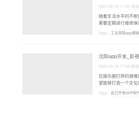
2021-04-16 17:30
来
随着生活水平的不断
需要定期进行维修保
解决
Tags:
工业采购app模
商城app开发大概多少
沈阳app开发_影
2021-04-16 17:45
来
在娱乐圈打拼的艰难
望能够打造一个文化
Tags:
自己开发APP软