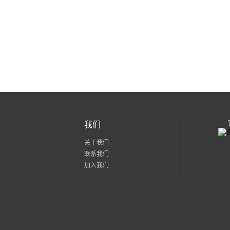
我们
关于我们
联系我们
加入我们