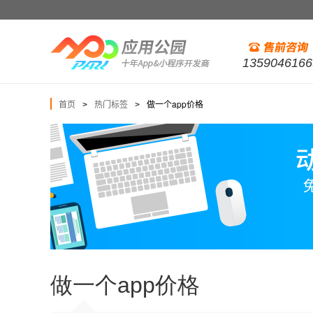
1359046166
首页
热门标签
做一个app价格
>
>
做一个app价格