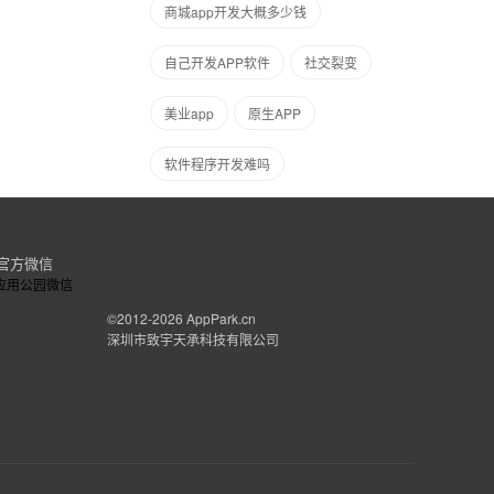
商城app开发大概多少钱
自己开发APP软件
社交裂变
美业app
原生APP
软件程序开发难吗
官方微信
©2012-2026
AppPark.cn
深圳市致宇天承科技有限公司