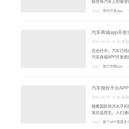
租赁等汽车上的需求
Tags:
郑州开发app
汽车商城app开
2021-04-16 16:30
来
在出行中，汽车已经
汽车商城APP开发
Tags:
旅行攻略app
汽车报价平台AP
2021-04-16 16:45
来
随着国民经济水平的
发应运而生。人们通
Tags:
做个APP需要多
礼物app模板