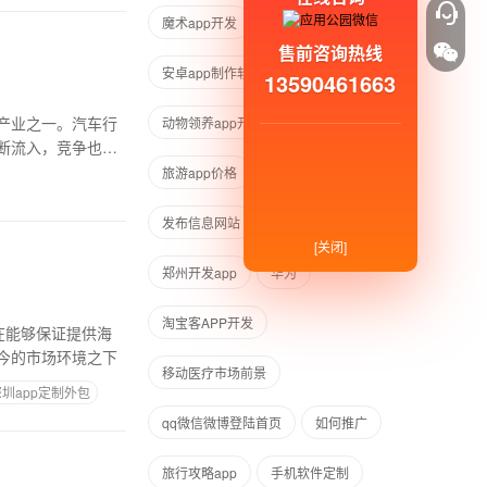
魔术app开发
电商精细化运营
售前咨询热线
安卓app制作软件
13590461663
产业之一。汽车行
动物领养app开发
开发APP的优势
断流入，竞争也愈
旅游app价格
哪个海淘APP比较好
发布信息网站
网上商城平台系统
[关闭]
郑州开发app
华为
淘宝客APP开发
在能够保证提供海
今的市场环境之下
移动医疗市场前景
深圳app定制外包
qq微信微博登陆首页
如何推广
旅行攻略app
手机软件定制