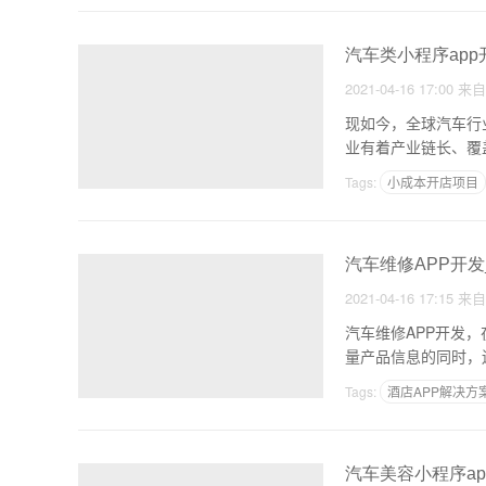
汽车类小程序app
2021-04-16 17:00
来
现如今，全球汽车行
业有着产业链长、覆
发激
Tags:
小成本开店项目
汽车维修APP开
2021-04-16 17:15
来
汽车维修APP开发
量产品信息的同时，
Tags:
酒店APP解决方
汽车美容小程序ap