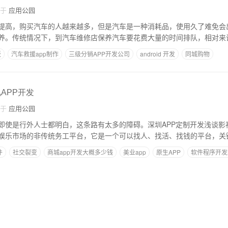
自于
应用公园
提高，购买汽车的人越来越多，但是汽车是一种消耗品，使用久了难免会
养。传统情况下，到汽车维修店保养汽车要花费大量的时间排队，相对来
板
汽车救援app制作
三级分销APP开发公司
android 开发
同城购物
钱
视APP开发
自于
应用公园
即使是行外人士都明白，这条路有太多的障碍。深圳APP定制开发浅谈影视
娱乐市场的非传统务工平台，它是一个可以找人、找活、找钱的平台，关
件
社交裂变
商城app开发大概多少钱
美业app
原生APP
软件程序开发