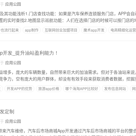
自于
应用公园
发及其功能浅析1.门店查找功能：如果是汽车保养连锁服务门店，APP会
置的实时查找2.地图显示巡航功能：人们在选择门店的时候可以按门店的
件也流行起来
app制作
互联网创业加盟项目
魔术app开发
电商精细化运营
pp开发_提升油站盈利能力！
自于
应用公园
益增多，庞大的车辆数量，自然带来巨大的加油需求。但对于各油站来说
竞争力，空有庞大的用户群体，却没有有效手段来获取消费者数据，挖掘
发
开发APP的优势
旅游app价格
哪个海淘APP比较好
发布信息网站
网
开发定制
自于
应用公园
们带来汽车维修，汽车后市场商城App开发通过汽车后市场商城的平台的整