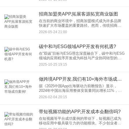
开发项目时，如何确保资源合理分配、进度有序可
控，成为项目成功的关键
招商加盟类APP,拓展客源拓宽商业版图
在当前的商业环境中，招商加盟模式成为许多品牌
快速扩大市场覆盖的重要路径。然而，传统招商方
式面临信息不对称、沟通成本高、客户跟进效率不
2026-05-24 21:00
足等挑战。一款设计合理的招商加盟类APP，正成
为连接品牌方与潜在投资
碳中和与ESG领域APP开发有何机遇?
在“双碳”目标与ESG理念深度融合下，碳中和与ESG
领域的应用程序开发成为科技与产业协同转型的关
键抓手。本文从政策驱动、市场需求、技术创新三
2025-10-25 19:15
大维度，解析应用程序开发者如何通过数字化工具
赋能企业绿色转型
做跨境APP开发,我们有10+海外市场成功案例!
据《2025中国App出海驱动力前瞻报告》显示，
2024年中国出海应用整体安装量同比增长11%，其
中Android平台增长达12%。这一数据表明，跨境
2026-02-04 20:15
APP开发为企业拓展国际市场带来了无限可能。作
为深
带短视频功能的APP,开发成本会翻倍吗?
在短视频等平台成功案例的带动下，短视频已成为
移动应用中极具吸引力的功能模块。不少创业者和
产品经理在规划APP时都会问：如果为自己的APP