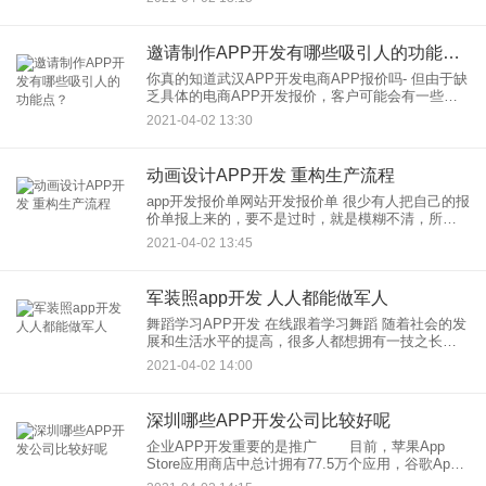
发，可以省90%以上！ 2、速
邀请制作APP开发有哪些吸引人的功能点？
你真的知道武汉APP开发电商APP报价吗- 但由于缺
乏具体的电商APP开发报价，客户可能会有一些顾
虑。需要以经济、高效、方便的方式更好地利用手
2021-04-02 13:30
机APP的强大功能。 &ems
动画设计APP开发 重构生产流程
app开发报价单网站开发报价单 很少有人把自己的报
价单报上来的，要不是过时，就是模糊不清，所以
没有什么意义。如果你想了解APP开发的大概价值
2021-04-02 13:45
的话，可以从下面几个方面来分析。、
军装照app开发 人人都能做军人
舞蹈学习APP开发 在线跟着学习舞蹈 随着社会的发
展和生活水平的提高，很多人都想拥有一技之长，
舞蹈不仅可以培养一个人的气质，还能在塑造优美
2021-04-02 14:00
的体态，成为很多人技能学习的优选，但是自学舞
深圳哪些APP开发公司比较好呢
企业APP开发重要的是推广 目前，苹果App
Store应用商店中总计拥有77.5万个应用，谷歌App
Store中的应用数量也在不断增加。但在如今浩如烟