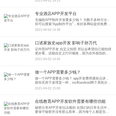
2021-04-02 14:15
海的
专业酒店APP开发平台
无编程APP制作开发要多少钱？ 为数不多种方法：
你可以搜索“App制作平台”，有好多网站提供免费的
App在线制作和生成服务，比如应用公园等。 第
2021-04-02 14:30
口述家族史app开发 影响子孙万代
证件照APP开发 自定义拍照 所以会希望自己能拍得
更好看。还能自定义打印规格，因为在外面拍的都
不太好看，方便现在年轻一代去选择自己喜欢的风
2021-04-02 14:45
格来拍照。用户自己选择规则，还能进行无限扩展
做一个APP需要多少钱？
做一个APP需要多少钱？ app开发费用通俗点讲，
跟你买房子道理是一样，ios和android两个系统分别
是两座房子， 你是买一套还是二套都买，
2021-04-02 15:00
在线教育APP开发软件需要有哪些功能
秘密分享APP开发玩法规则 在我们的日常生活中，
要保守秘密并没有那么简单，因为每个人都是负重
前行。秘密分享APP开发产品主打匿名规则，并且