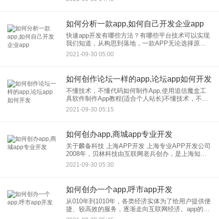
定。但事实上，企业发展重要的是了解用户的真实
需求。那么用户
如何分析一款app,如何自己开发企业app
快速app开发有哪些方法？有哪些平台技术可以实现
我们知道，从构思到落地，一款APP无论选择原生
开发还是混合技术开发，都要经过六个步骤：需求
2021-09-30 05:00
梳理分析、产品原型设计、UI设计、App前后开发，
接口联合调试
如何创作论坛一样的app,论坛app如何开发
不懂技术，不懂代码如何制作App,使用追信魔盒工
具软件制作App教程(适合个人站长)不懂技术，不会
编码的制作APP，使用魔盒工具制作APP教程(适合
2021-09-30 05:15
个人站长) 如今App已经成为移动互联网流量的主
如何创办app,商城app专业开发
关于麟备科技 上海APP开发 上海专业APP开发公司
2008年，贝林科技由互联网老兵创办，是上海知名
网络品牌。目前已在公司发展为三家分公司，10年
2021-09-30 05:30
来，上海贝林科技坚持“专业、诚信、价值、创新”的
经营
如何创办一个app,呼市app开发
从010年到1010年，各类经济实体为了给用户提供便
捷、较高效的服务，逐渐走向互联网经济。app的开
发必须基于专业技术才能发展稳定的性能。在这