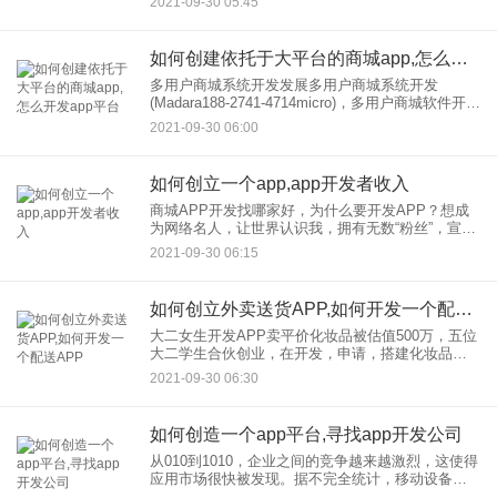
2021-09-30 05:45
里，我将介绍一款专业APP，开发公司——万动力
科技。
如何创建依托于大平台的商城app,怎么开发app平台
多用户商城系统开发发展多用户商城系统开发
(Madara188-2741-4714micro)，多用户商城软件开
发，多用户商城APP开发，多用户商城平台开发，
2021-09-30 06:00
多用户商城定制开发，多用户商城软件型号开发，
如何创立一个app,app开发者收入
商城APP开发找哪家好，为什么要开发APP？想成
为网络名人，让世界认识我，拥有无数“粉丝”，宣传
自己的个人魅力，用自己的魅力征服追随者，获得
2021-09-30 06:15
他们的追求和关注。我也可以亲自直播，吸引大家
的注意力，和粉丝
如何创立外卖送货APP,如何开发一个配送APP
大二女生开发APP卖平价化妆品被估值500万，五位
大二学生合伙创业，在开发，申请，搭建化妆品购
物平台。这个创业项目价值500万元。7日，武昌理
2021-09-30 06:30
工学院商学院女神堂创业团队受邀参加央视财经频
道武汉站《创业
如何创造一个app平台,寻找app开发公司
从010到1010，企业之间的竞争越来越激烈，这使得
应用市场很快被发现。据不完全统计，移动设备硬
件多样化，营销为移动应用创造了更加便利的条