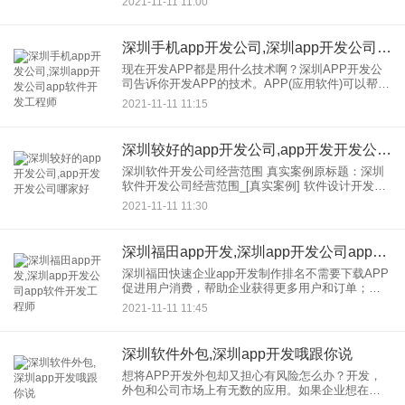
2021-11-11 11:00
丰富，其主要业务有：苹果和安卓app定制开发自研
IM即时通
深圳手机app开发公司,深圳app开发公司app软件开发工程师
现在开发APP都是用什么技术啊？深圳APP开发公
司告诉你开发APP的技术。APP(应用软件)可以帮助
用户实现在线导航、在线购物、在线预约等功能。
2021-11-11 11:15
在深圳，占据APP开发，市场的APP开发公司不计
其数，他
深圳较好的app开发公司,app开发开发公司哪家好
深圳软件开发公司经营范围 真实案例原标题：深圳
软件开发公司经营范围_[真实案例] 软件设计开发目
前是一个热门行业，很多技术人员或者销售人员都
2021-11-11 11:30
非常看好这个行业市场，所以纷纷开始选择创业。
在创业的过程
深圳福田app开发,深圳app开发公司app软件开发工程师
深圳福田快速企业app开发制作排名不需要下载APP
促进用户消费，帮助企业获得更多用户和订单；一
是建立一套适合企业，开发，房地产的分析指标数
2021-11-11 11:45
据库，建立能够快速适应企业，分析需求变化的报
表分析系统，以便企
深圳软件外包,深圳app开发哦跟你说
想将APP开发外包却又担心有风险怎么办？开发，
外包和公司市场上有无数的应用。如果企业想在开
发和外包发布这款应用，但又担心风险怎么办？我