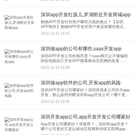
可以满足客户需求，扩大在公司的销售渠道，提高
品牌知名度。
深圳app开发红孩儿,罗湖附近开发商城app
购物APP开发针对用户哪些方面的痛点？【深圳
APP制作】购物APP开发对用户来说有哪些痛点？
目前，互联网经济已经成为中国的一大经济体，电
2021-11-11 10:15
商和企业将通过改变自身的运营模式和组织模式来
适应不断变化的
深圳做app的公司有哪些,saas开发app
深圳APP开发公司价格昂贵？saas模式让不懂编程
的你也能自己开发APP随着移动互联网的发展，越
来越多的企业人在深圳开始了自己的应用。现在，
2021-11-11 10:30
在应用公园，你不需要任何编程技术，也不需要找
到深圳App外包
深圳做app软件的公司,开发app的风险
深圳APP开发公司哪家好？深圳有很多公司作为app
开发，那么如何判断深圳和app开发公司？哪个更好
呢其实主要是通过几点。 1.判断深圳APP、开发、
2021-11-11 10:45
公司的整体实力 要在深圳、公司，开发，
深圳开发app公司,app开发开发公司哪家好
App开发公司哪家好？求推荐？，深圳和app开发？
哪个公司更好它是以移动互联网和传统互联网app开
发为主的新型公司，随着公司业务的拓展和产品的