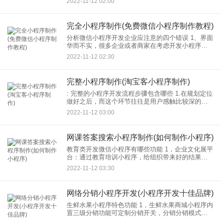
2022-11-12 02:00
按照官方要求，认证费用为300元/年。 2.开发成
本：
完全小程序制作(免费微信小程序制作教程)
分析微信小程序开发企业应注意的四个错误 1、界面
华而不实，很多企业或者商家在考虑开发小程序
时，误以为小程序的存在只是为了提升自己小程序
2022-11-12 02:30
乱七八糟界面，这样只会让用户更反感小程序。你
要知道用户用小程
完整小程序制作(淘宝客小程序制作)
: 完整的小程序开发流程步骤包含哪些 1.在规划定位
做好之后，而这个环节往往是用户感触比较深的地
方小程序。因为用户打开小程序后，首先看到的是
2022-11-12 03:00
它的页面，用户浏览的首先是它的页面效果，这也
是需要特别
网课答案搜索小程序制作(如何制作小程序)
教育类开发微信小程序有哪些功能 1，企业文化展平
台：通过教育培训小程序，给组织带来好的结果教
育培训。 2.课程中心：及时上传在线课程及相关文
2022-11-12 03:30
字内容说明，第一时间通知用户。 3.学生中心：
网络分销小程序开发(小程序开发十佳品牌)
生鲜水果小程序特色功能 1，生鲜水果商城小程序内
置三级分销功能可定制分销开关，分销分销模式帮
助商家快速拓展分销 2.生鲜水果商城小程序后台可