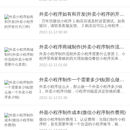
市，对于外卖的配置管理还是有些不完善，很多优
质的是社区
外卖小程序如有和开发(外卖小程序的开发分为三种)
: 万年历微信小程序 1.购买后请及时设置测试。如有
疑问，请联系客服反馈。 2.购买后可以上传程序，
模板到您的多个网站，但不能随意转卖和传播，否
2022-11-12 00:30
则作者有权追究法律责任。 3.服务器环境配
外卖小程序商城制作(外卖小程序制作流程外卖小程序需要什么资质)
外卖小程序制作流程外卖小程序需要什么资质 1、小
程序受商家青睐的四大理由微信餐饮小程序买单通
过微信、线上营销、会员管理等。帮助餐厅沉淀客
2022-11-12 01:00
户，挖掘客户价值，促进二次消费。一站式服务如
微信外卖等。也
外卖小程序制作一个需要多少钱(那么做一个外卖小程序多少钱)
外卖小程序这么火，那么做一个外卖小程序多少钱
1，外卖小程序功能，小程序功能是决定价格的重要
因素之一。首先需要确定价格。外卖小程序应该有
2022-11-12 01:30
以下内容功能：产品展示，订购，在线付款，营销
活动，外卖配送
外面小程序制作成本(微信小程序制作费用)
微信小程序制作费用 1、认证费用：当我们制作小程
序时，首先需要申请一个合适的小程序账号，账号
申请通过后，还需要对小程序账号进行实名验证。