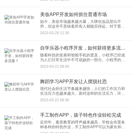
茶文化的传承和发展。
美妆APP开发如何抓住普通市场
如今，美妆市场越来越火爆，大牌化妆品层出不
穷，但这并不意味着所有人都能买得起。对于普通
消费者来说，寻找适合自己的美妆产品变得越来越
2023-03-20 12:30
困难。而美妆APP的开发则为消费者提供了一个更
加方便、实惠的购物方式。
自学乐器小程序开发，如何获得更多流量？
随着科技的发展和智能手机的普及，小程序已经成
为人们日常生活中不可或缺的一部分。小程序的应
用领域非常广泛，其中包括了许多音乐方面的应
2023-03-21 08:00
用，例如自学乐器小程序。 自
舞蹈学习APP开发让人摆脱社恐
现代社会的生活节奏越来越快，人们的工作压力和
生活压力也越来越大。面对这样的生活压力，许多
人选择通过学习舞蹈来缓解压力。然而，由于社交
2023-03-21 08:30
恐惧症等原因，一些人并不愿意去学习舞蹈。这
时，一款舞蹈学习APP的开
手工制作APP，孩子特色作业轻松完成
近些年，素质教育的呼声越来越高，学校会布置各
种各样的特色作业，手工制作APP可以为家长和孩
子们提供了一个很好的学习平台，使得孩子们可以