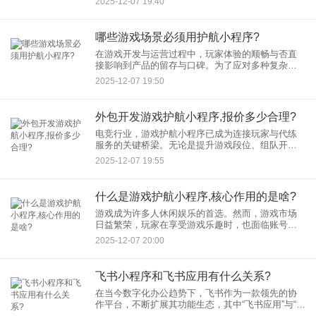
2025-12-07 19:40
率。本文将深度解析APP更新迭代的全流程，帮助
团队构建高效、可控
哪些游戏场景必须用护航小程序?
在游戏开发与运营过程中，玩家体验的顺畅与否直
接影响到产品的留存与口碑。为了应对多种复杂场
景，确保用户从下载到长期游玩的各个环节都能顺
2025-12-07 19:50
畅无阻，“护航小程序”逐渐成为许多游戏团队的必备
工具。它作为一种轻量
外包开发游戏护航小程序,报价多少合理?
电竞行业，游戏护航小程序已成为连接玩家与代练
服务的关键桥梁。无论是提升游戏段位、组队开展
游戏对战，还是进行游戏技能教学，此类小程序通
2025-12-07 19:55
过精准匹配玩家需求，为其提供高效便捷的服务体
验。然而，对于企业而言，
什么是游戏护航小程序,核心作用的是啥?
游戏成为许多人休闲娱乐的首选。然而，游戏市场
日益繁荣，玩家在享受游戏乐趣时，也面临账号安
全、游戏流畅度、游戏环境优化等诸多挑战。为了
2025-12-07 20:00
解决这些问题，一种新兴的工具——游戏护航小程
序应运而生，它正逐渐成为
飞书小程序和飞书应用有什么关系?
在当今数字化办公趋势下，飞书作为一款领先的协
作平台，不断扩展其功能生态，其中“飞书应用”与“飞
书小程序”是开发者与企业用户经常接触的两个概