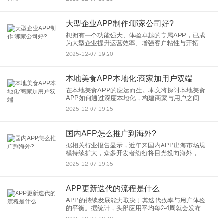
键，尤其是在10万预算内开发教育APP时，如何筛
选高性价比合作伙
大型企业APP制作:哪家公司好?
想拥有一个功能强大、体验卓越的专属APP，已成
为大型企业提升运营效率、增强客户粘性与开拓市
场的重要战略。然而，面对复杂的业务逻辑、高并
2025-12-07 19:20
发的用户需求以及严格的安全标准，大型企业APP
制作绝非易事。选择一
本地美食APP本地化:商家加用户双端
在本地美食APP的应运而生。本文将探讨本地美食
APP如何通过深度本地化，构建商家与用户之间的
双赢生态，具体通过精准定位、个性化推荐、线上
2025-12-07 19:25
线下融合等手段实现。 一、精准定位，打造地域
国内APP怎么推广到海外?
据相关行业报告显示，近年来国内APP出海市场规
模持续扩大，众多开发者纷纷将目光投向海外，出
海已成为众多开发者的战略选择。然而，面对语
2025-12-07 19:35
言、文化、用户习惯等方面的差异，如何高效触达
海外用户并实现持续增长？
APP更新迭代的流程是什么
APP的持续发展能力取决于其迭代效率与用户体验
的平衡。据统计，头部应用平均每2-4周就会发布新
版本，而用户对更新流程的敏感度直接影响留存