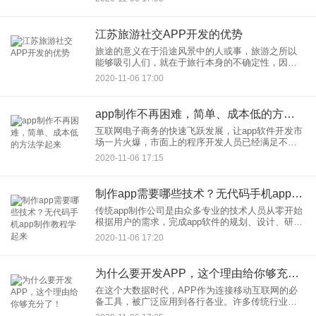
专业，咨询市场上多家app开发公司，给到的报价差
别非
江苏旅游社交APP开发的优势
旅途的意义在于沿途风景中的人或事，旅游之所以
能够吸引人们，就在于旅行本身的不确定性，因为
在旅游过程中发生的任何事情都是不可预知的，所
2020-11-06 17:00
以为了方便人们在旅行的过程中进行社交，旅行社
交APP开发出现在人们的
app制作不再困难，简单、成本低的方法学起来
互联网电子商务的快速飞跃发展，让app软件开发市
场一片火爆，市面上的程序开发人员已经满足不了
企业有扩张所带来的开发需求。高额的开发费用及
2020-11-06 17:15
周期也让众多企业望而却步。那有没有简单快速，
成本低的app制作方
制作app需要哪些技术？无代码手机app制作教程学起来
传统app制作公司是由众多专业的技术人员从零开始
根据用户的需求，完成app软件的规划、设计、研
发、编程、测试、修改、上架等工作。整个开发过
2020-11-06 17:20
程需要大量专业技术人员的相互协作才能完成。正
是由于人员多、技术
为什么要开发APP，这个理由给你够充分了！
在这个大数据时代，APP作为连接移动互联网的必
备工具，被广泛应用到各行各业。许多传统行业洞
察了互联网的先机，纷纷开始着手开发独立APP客