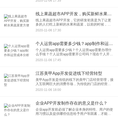
2020-11-06 17:35
户端，为什么制作app是必要的呢？下面给你几个充
分的理由！
线上果蔬超市APP开发，购买新鲜水果蔬菜更方便
线上果蔬超市APP开发，它的研发初衷是为了让更
多的人们吃上新鲜的水果和蔬菜，以前的时候，很
多水果蔬菜由于运送距离的长短和时间的原因，造
2020-11-06 17:30
成了各个城市之间水果蔬菜的价格差异，明明是同
样的水果蔬菜，价格却不
个人运营app需要多少钱？app制作和运营成本分析
个人运营app需要多少钱？个人运营app需要办理什
么手续？个人运营app需要开公司吗？现在个人开发
一套App需要多少钱？ 在移动互联网的时代，手机
2020-11-06 17:45
App已经成为重要的工具，App制作自然成为很多企
业级
江苏美甲App开发促进线下经营转型
美甲App开发是传统的线下的美甲门店经营管理，接
入互联网巨大的消费市场，为传统的门店的经营带
来更好的发展。随着互联网的发展，互联网经济已
2020-11-06 18:00
经影响到了各行各业的发展，影响到了它们的经营
决策和管理。所以美甲
企业APP开发制作存在的意义是什么？
企业app开发前必须了解企业本身的特性、用户的使
用习惯以及提供哪些信息给予用户等因素，才能以
满足用户需求的基础来开发。那么，哪些企业需要