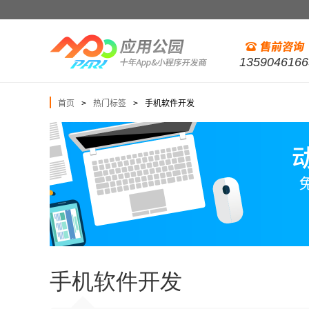
1359046166
首页
热门标签
手机软件开发
>
>
手机软件开发