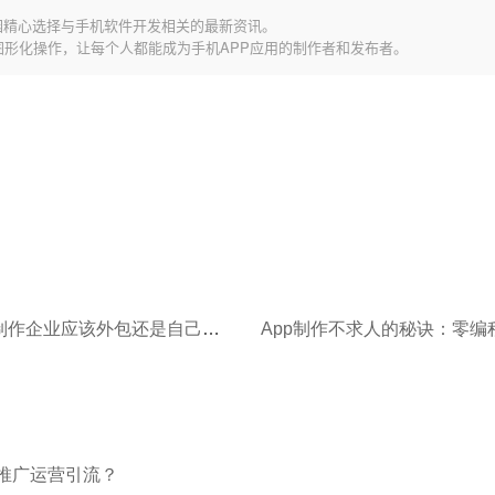
园精心选择与手机软件开发相关的最新资讯。
图形化操作，让每个人都能成为手机APP应用的制作者和发布者。
App开发制作企业应该外包还是自己组建团队？
p推广运营引流？