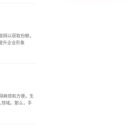
联网以获取份额，
以提升企业形象
得麻烦和方便。生
入领域。那么，手