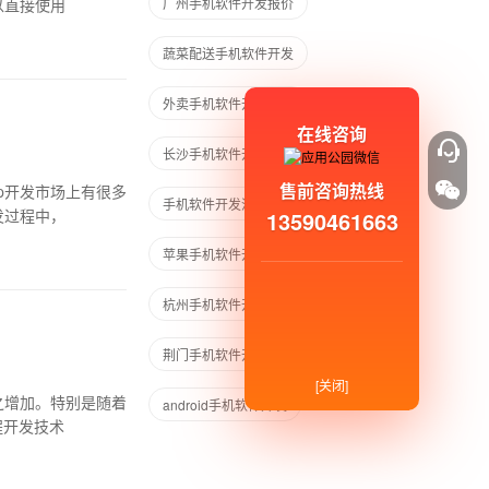
以直接使用
广州手机软件开发报价
蔬菜配送手机软件开发
外卖手机软件开发方案
在线咨询
长沙手机软件开发
售前咨询热线
p开发市场上有很多
手机软件开发流程
发过程中，
13590461663
苹果手机软件开发教程
杭州手机软件开发
荆门手机软件开发
[关闭]
之增加。特别是随着
android手机软件开发
程开发技术