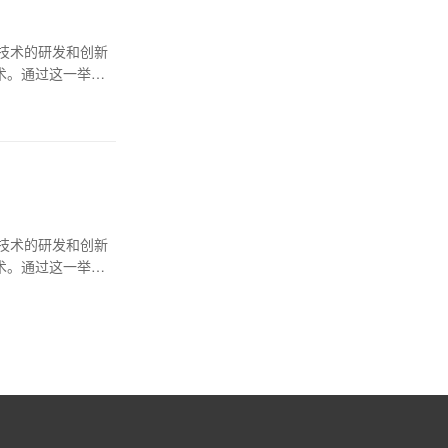
技术的研发和创新
术。通过这一举
技术的研发和创新
术。通过这一举