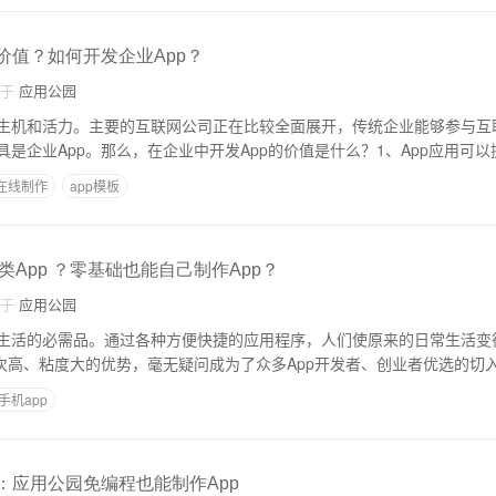
价值？如何开发企业App？
自于
应用公园
生机和活力。主要的互联网公司正在比较全面展开，传统企业能够参与互
是企业App。那么，在企业中开发App的价值是什么？1、App应用可
p在线制作
app模板
App ？零基础也能自己制作App？
自于
应用公园
生活的必需品。通过各种方便快捷的应用程序，人们使原来的日常生活变
频次高、粘度大的优势，毫无疑问成为了众多App开发者、创业者优选的切
手机app
：应用公园免编程也能制作App