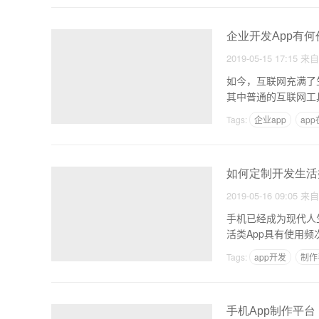
企业开发App有何
2019-05-15 17:15
来
如今，互联网充满了
其中普通的互联网工具
Tags:
企业app
ap
如何定制开发生活类
2019-05-16 09:05
来
手机已经成为现代人
活类App具有使用
Tags:
app开发
制作
手机App制作平台