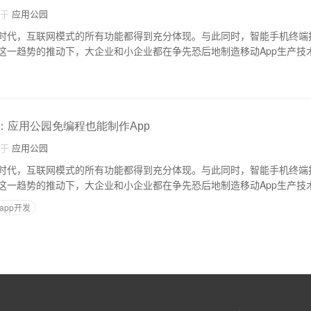
自于
应用公园
时代，互联网模式的所有功能都得到充分体现。与此同时，智能手机终端
这一趋势的推动下，大企业和小企业都在争先恐后地制造移动App生产技
：应用公园免编程也能制作App
自于
应用公园
时代，互联网模式的所有功能都得到充分体现。与此同时，智能手机终端
这一趋势的推动下，大企业和小企业都在争先恐后地制造移动App生产技
app开发