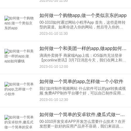
2023-01-10 11:00
优选。电商平台小程序比以往的app使用起来更方
便、更简单，这也是为什
如何做一个购物app,做一个类似京东的app
00-1010如何通过网站小程序App 首先，这些是终转
型的渠道。如果你进入你的网站，然后导入你的小
程序或者APP，显然是没有必要的，因为你已经可
2023-01-10 11:30
以在你的网站上介绍所有的东西，而且非常详细，
不需要
如何做一个和美团一样的app,做app如何赚钱
滴滴外卖骑手 商家端App上线：iOS版尚无法登录
【pconline资讯】3月7日消息今天，我们在网上和苹
果AppStore上发现，滴滴低调推出了针对骑手的“滴
2023-01-10 12:00
滴配送"”app和针对商家的“滴滴商家”
如何做一个简单的app,怎样做一个小软件
我们如何制作视频网站 什么软件可以把ppt转换成视
频 免费APP制作平台哪个好，可以自己制作应用程
序吗 我们如何制作视频网站？什么软件可以把ppt转
2023-01-10 12:30
换成视频？免费APP制作平台哪个更好，我可以自
己申请
如何做一个简单的安卓软件,傻瓜式做一个简单的安卓app
00-1010开发安卓APP开发怎么需要什么技术？在开
发想要一款好的应用产品并不容易，我们来说说安
卓app开发：在这个过程中需要注意的问题。 1.安卓