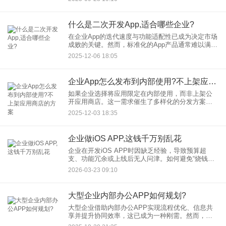
的不可替代性，助您理解技术选型背后的战略逻
辑。
什么是二次开发App,适合哪些企业?
在企业App的迭代速度与功能适配性已成为决定市场
成败的关键。然而，标准化的App产品通常难以满足
企业的个性化需求，特别是业务流程复杂、数据安
2025-12-06 18:05
全要求高的行业中的企业。此时，二次开发App凭借
其低成本、高
企业App怎么发布到内部使用?不上架应用商店的方案
如果企业选择将应用限定在内部使用，而非上架公
开应用商店。这一需求催生了多样化的分发方案。
本文将从iOS与鸿蒙系统两大主流平台出发，详细解
2025-12-03 18:35
析企业App不上架应用商店的三大主流分发路径，助
力企业高效管理内
企业做iOS APP,这钱千万别乱花
企业在开发iOS APP时因缺乏经验，导致预算超
支、功能冗余或上线后无人问津。如何避免“烧钱陷
阱”？本文结合行业案例与实战经验，为企业梳理关
2026-03-23 09:10
键省钱策略。 一、前期规划：精准定位，告
大型企业内部办公APP如何规划?
大型企业借助内部办公APP实现流程优化、信息共
享并提升协同效率，这已成为一种刚需。然而，如
何规划一款真正贴合企业需求的办公APP？本文将