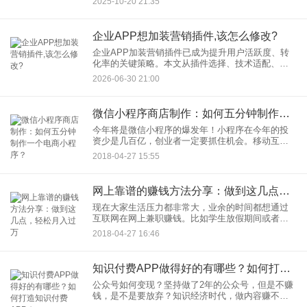
2025-10-20 21:35
从功能定位、技术架构、用户体验三个维度展开分
析，为企业提供可落地
企业APP想加装营销插件,该怎么修改?
企业APP加装营销插件已成为提升用户活跃度、转
化率的关键策略。本文从插件选择、技术适配、用
户体验优化三大维度，解析企业APP如何高效加装
2026-06-30 21:00
营销插件，助力品牌实现流量激活与业务增长。
微信小程序商店制作：如何五分钟制作一个电商小程序？
今年将是微信小程序的爆发年！小程序在今年的投
资少是几百亿，创业者一定要抓住机会。移动互联
网对社会颠覆性的意义从一开始就出乎大家的预
2018-04-27 15:55
料，无现金时代用了多久？共性单车呢？小程序同
样是移动互联网划时代的产品
网上靠谱的赚钱方法分享：做到这几点，轻松月入过万
现在大家生活压力都非常大，业余的时间都想通过
互联网在网上兼职赚钱。比如学生放假期间或者日
常的空闲的时间；宝妈在家带孩子，不能出去工
2018-04-27 16:46
作，没有收入；上班族利用业余时间做做兼职打发
打发时间，顺便赚点零花钱。
知识付费APP做得好的有哪些？如何打造知识付费APP？
公众号如何变现？坚持做了2年的公众号，但是不赚
钱，是不是要放弃？知识经济时代，做内容赚不了
钱，是因为没有抓住佳的变现方式。2018年，中国