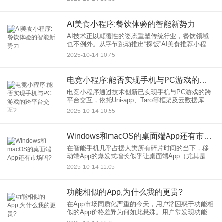
体”的革新？这一问题的答案，或许就隐藏在小程序
的生态逻辑与商业实
AI美食小程序:餐饮体验的智能新势力
AI技术正以颠覆性的姿态重塑传统行业，餐饮领域
也不例外。从字节跳动推出“探饭”AI美食推荐小程
序，到味界智控打造智能点餐系统，再到融合AIGC
2025-10-14 10:45
技术的动态菜单生成工具，AI美食小程序正以“千人
千面”的个
电竞小程序:能否实现手机与PC游戏的跨平台交互?
电竞小程序通过技术创新已实现手机与PC游戏的跨
平台交互，依托Uni-app、Taro等框架及云数据库、
WebSocket技术，结合WeGame串流功能，为用户
2025-10-14 10:55
打造无缝游戏体验。本文解析技术原理、案例与
Windows和macOS的桌面端App还有市场吗?
在智能手机几乎占据人类所有碎片时间的当下，移
动端App的爆发式增长似乎让桌面端App（尤其是
Windows和macOS平台）显得过时。但若深入观
2025-10-14 11:05
察，会发现桌面端App不仅未被淘汰，反而在特定场
景中展现
功能相似的App,为什么我的更贵?
在App市场同质化严重的今天，用户常困惑于功能相
似的App价格差异为何如此悬殊。用户常发现功能描
述相似的App价格天差地别：有的仅需免费下载，有