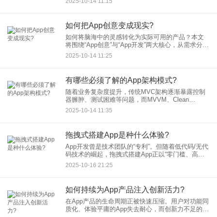
2025-10-14 11:15
的却定价数百元甚至采用订阅制收费。这种差异并
非“智商税”
如何把App创意变成现实?
如何将脑海中的灵感转化为实际可用的产品？本文
将围绕“App创意”与“App开发”两大核心，从需求分
析、技术实现到市场验证，系统梳理将创意落地的
2025-10-14 11:25
全流程，为创业者、产品经理及开发者提供可操作
的行动指南。
有哪些必须了解的App架构模式?
随着业务复杂度提升，传统MVC架构逐渐暴露控制
器臃肿、测试困难等问题，而MVVM、Clean
Architecture等新型架构正成为主流。本文解析5种核
2025-10-14 11:35
心架构，帮助开发者构建高效应用。
拖拽式搭建App是种什么体验?
App开发曾是技术团队的“专利”。但随着低代码/无代
码技术的崛起，拖拽式搭建App正以“零门槛、高效
率”的特点，重新定义移动端应用的开发模式。无论
2025-10-16 21:25
是初创企业快速验证市场需求，还是传统企业数字
化转型，这
如何持续为App产品注入创新活力?
在App产品的生命周期正被快速压缩。用户对功能同
质化、体验平庸的App失去耐心，而创新力不足的
App则面临被市场淘汰的风险。如何使App产品保持