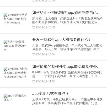
2022-01-19 10:30
驴友共享，宝宝不再喜欢的玩具送给其他小朋友，
二手相机、二手
如何给企业网站制作app,如何制作自己企业app
如何做出让人眼前一亮的企业App？随着互联网经济
的不断更新和发展，很多企业人为了更好的适应
它，寻求发展，占领一席之地，纷纷开启App开发。
2022-01-19 10:45
App已成为当今企业转型突破的关键点。在这股热潮
中，企业就如何
开发一款软件app大概需要做什么?
开发一款软件app往往不是一个人或者两三天就能完
成的事，那么开发一款软件app大概需要做什么？开
发一款app的步骤都有哪些呢？ 不管是客户有需求还
2022-01-19 10:54
是app开发公司
如何简单的制作外卖app,能免费制作外卖软件的方法
00-1010我相信很多餐饮行业的商家都遇到过这种问
题：一上饭就到了高峰期，餐厅人满为患，工作人
员太忙，前后厨房来回跑，顾客等得不耐烦等了很
2022-01-19 11:00
久。此外，外卖平台的高价也让普通餐饮商家生存
越来越困难。本来
app变现形式有哪些？
互联网+时代，手机已经成为我们日常生活中不可缺
少的东西，而各类手机应用程序软件也被广泛使
用，不管是工作，学习，出行还是购物等，基本可