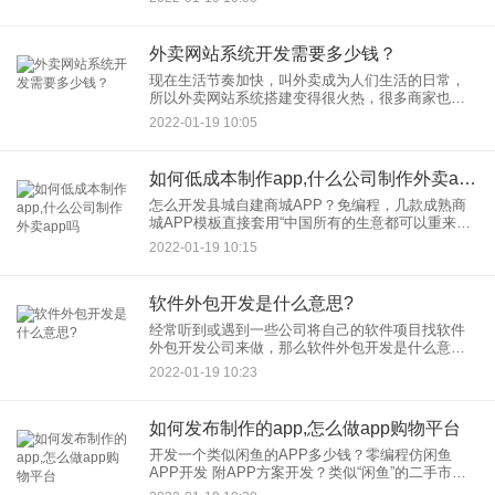
使没有基础，没有经验，没有概念，也能学好。发
明编程的人，发明
外卖网站系统开发需要多少钱？
现在生活节奏加快，叫外卖成为人们生活的日常，
所以外卖网站系统搭建变得很火热，很多商家也想
开发一个自己的外卖网站系统，那外卖网站系统开
2022-01-19 10:05
发需要多少钱呢？ 众
如何低成本制作app,什么公司制作外卖app吗
怎么开发县城自建商城APP？免编程，几款成熟商
城APP模板直接套用“中国所有的生意都可以重来，
因为有了移动互联网”。而且，通过移动互联网，可
2022-01-19 10:15
以创造一些全新的商业模式，以低成本完成传统线
下业务无法完成的
软件外包开发是什么意思?
经常听到或遇到一些公司将自己的软件项目找软件
外包开发公司来做，那么软件外包开发是什么意思
呢？ 一个比较官方的解释就是“软件外包就是企业为
2022-01-19 10:23
了专注核心竞争力业务和降低
如何发布制作的app,怎么做app购物平台
开发一个类似闲鱼的APP多少钱？零编程仿闲鱼
APP开发 附APP方案开发？类似“闲鱼”的二手市场
APP怎么样二手市场足够广阔：特色小商品与其他