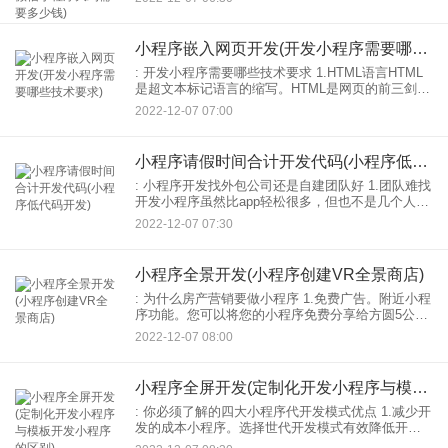
内容等。of小程序根据以前的工作。最后要把相关的
需求整
小程序嵌入网页开发(开发小程序需要哪些技术要求)
: 开发小程序需要哪些技术要求 1.HTML语言HTML
是超文本标记语言的缩写。HTML是网页的前三剑客
之一开发，主要负责网页的骨架。HTML语言和动物
2022-12-07 07:00
骨架一样，是网页布局的支撑骨架。 2,
小程序请假时间合计开发代码(小程序低代码开发)
: 小程序开发找外包公司还是自建团队好 1.团队难找
开发小程序虽然比app轻松很多，但也不是几个人做
的事情就能，组建团队也不是一件容易的事情。“千
2022-12-07 07:30
里马常见，伯乐不常见”。尤其是初创团队，因为薪
酬
小程序全景开发(小程序创建VR全景商店)
: 为什么房产营销要做小程序 1.免费广告。附近小程
序功能。您可以将您的小程序免费分享给方圆5公里
范围内的潜在用户。有了营销插件，就可以轻松实
2022-12-07 08:00
现裂变。要知道，基于朋友人脉的推广，远比传统
的广告大
小程序全屏开发(定制化开发小程序与模板开发小程序的区别)
: 你必须了解的四大小程序代开发模式优点 1.减少开
发的成本小程序。选择世代开发模式有效降低开发
成本。如果企业想自己组织：010也是要长期发技术