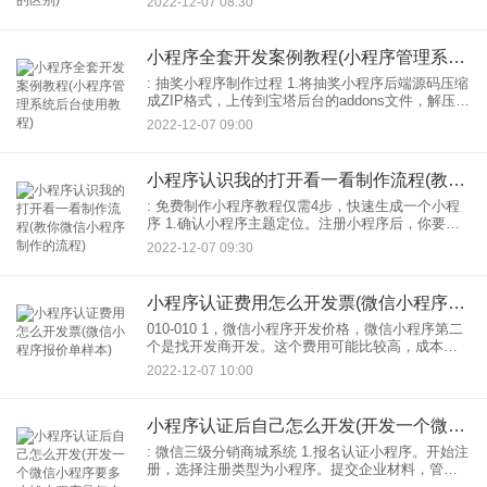
2022-12-07 08:30
人员工资的。如果企业没有长期需求开发，选择独
立开发
小程序全套开发案例教程(小程序管理系统后台使用教程)
: 抽奖小程序制作过程 1.将抽奖小程序后端源码压缩
成ZIP格式，上传到宝塔后台的addons文件，解压。
BT宝塔安装教程 2.打开微引擎后台(微引擎安装教
2022-12-07 09:00
程)，找到未安装的应用，按照步骤应
小程序认识我的打开看一看制作流程(教你微信小程序制作的流程)
: 免费制作小程序教程仅需4步，快速生成一个小程
序 1.确认小程序主题定位。注册小程序后，你要明
白你打算用你的小程序做什么。自营电商，订餐，
2022-12-07 09:30
看文章，还是服务预约？它属于哪个细分市场？主
要针对哪部
小程序认证费用怎么开发票(微信小程序报价单样本)
010-010 1，微信小程序开发价格，微信小程序第二
个是找开发商开发。这个费用可能比较高，成本
1w3w。第三种是和第三方一起编辑平台编辑，比如
2022-12-07 10:00
微世界，额外服务要收费费用。详情如下： 2.报名
认证
小程序认证后自己怎么开发(开发一个微信小程序要多少钱小程序是怎么收费的)
: 微信三级分销商城系统 1.报名认证小程序。开始注
册，选择注册类型为小程序。提交企业材料，管理
员信息等。上传官方认证函，支付认证费用，1-2天