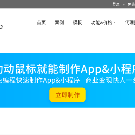
登录
●
免费
首页
案例
模板
功能&价格
代理
3