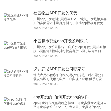
2020-12-24 08:00
站，说白了只是给网站套一个APP的壳子，让它可
以安装在手机桌
社区物业APP开发的优势
广州app开发定制公司哪家好APP定制开发是根据客
户的实际需求来量身定制的，相比app模板开发更具
个性化以及更安全可靠。毕竟app开发公司以模板开
2020-12-24 08:15
发公司为主，专业提供APP定制开发服务需要有专
业的技术
小区超市配送app开发盈利模式
广州app开发公司排行十强,广州app开发公司排名根
据不同的评判标准排行就会有所不同，毕竟目前尚
没有一个具有权威性的标准，从而能够从众多app公
2020-12-24 08:30
司中快速挑选出专业靠谱的软件开发公司合作。包
括app开发
深圳罗湖APP开发公司哪家好
速成应用小程序平台很火吗小程序是一种不需要下
载安装即可使用的应用，它实现了应用“触手可及”的
梦想，用户扫一扫或者搜一下即可打开应用。也体
2020-12-24 08:45
现了“用完即走”的理念，用户不用关心是否安装太多
应用的问题。应用
app开发的_如何开发app的软件
app开发制作完整流程怎样APP开发步骤大致是分自
己开发或者给专业APP开发公司开发具体的app开发
步骤有：1、自己开发流程： 项目总体概念——APP