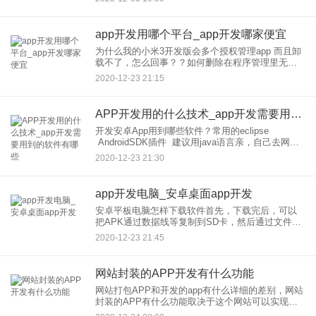
作外卖APP的可行性，为创业者提供决策参考。
app开发用哪个平台_app开发哪家便宜
为什么我的小米3开发版会多个授权管理app 而且卸
载不了，怎么回事？？如何删除在程序管理里无法
正常卸载的软件？一、某些软件运行时在任务栏列
2020-12-23 21:15
表中是不可见的，而是以进程的方式在后台运行，
常见的有来电防火墙
APP开发用的什么技术_app开发需要用到的软件有哪些
开发安卓App用到哪些软件？常用的eclipse
AndroidSDK插件 建议用java语言亲，自己去网上
搜索下吧，看你自己喜欢要看你开发什么软件了，
2020-12-23 21:30
不过都是基于代码来开发的多的很哦。用处广泛那
app开发电脑_安卓桌面app开发
安卓平板电脑怎样下载软件首先，下载完后，可以
把APK通过数据线等复制到SD卡，然后通过文件管
理器在SD卡中打开APK文件进行安装，但这种方法
2020-12-23 21:45
比较麻烦，笔者建议通过魔乐手机助手进行安装软
件，在使用魔乐手
网站封装的APP开发有什么功能
网站打包APP和开发的app有什么详细的差别，网站
封装的APP有什么功能取决于这个网站可以实现什
么功能。网站封装的APP其实本质上还是一个网