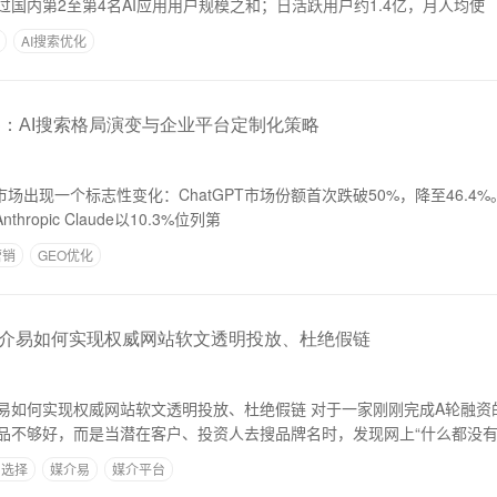
超过国内第2至第4名AI应用用户规模之和；日活跃用户约1.4亿，月人均使
AI搜索优化
察：AI搜索格局演变与企业平台定制化策略
市场出现一个标志性变化：ChatGPT市场份额首次跌破50%，降至46.4%。Goo
hropic Claude以10.3%位列第
营销
GEO优化
介易如何实现权威网站软文透明投放、杜绝假链
威网站软文透明投放、杜绝假链 对于一家刚刚完成A轮融资的科技公司来说，
品不够好，而是当潜在客户、投资人去搜品牌名时，发现网上“什么都没有
台选择
媒介易
媒介平台