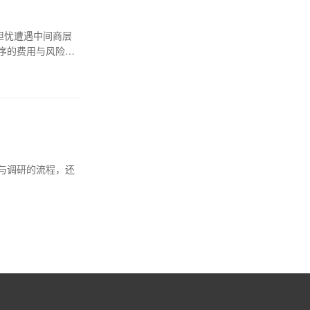
担忧遭遇中间商层
序的费用与风险防
与调研的流程，还