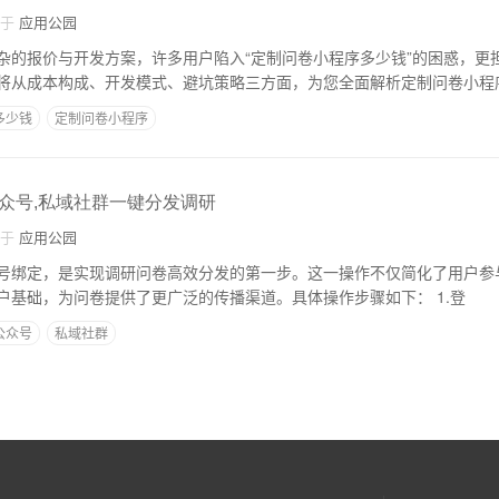
自于
应用公园
杂的报价与开发方案，许多用户陷入“定制问卷小程序多少钱”的困惑，更
将从成本构成、开发模式、避坑策略三方面，为您全面解析定制问卷小程
多少钱
定制问卷小程序
众号,私域社群一键分发调研
自于
应用公园
号绑定，是实现调研问卷高效分发的第一步。这一操作不仅简化了用户参
通过公众号的庞大用户基础，为问卷提供了更广泛的传播渠道。具体操作步骤如下： 1.登
公众号
私域社群