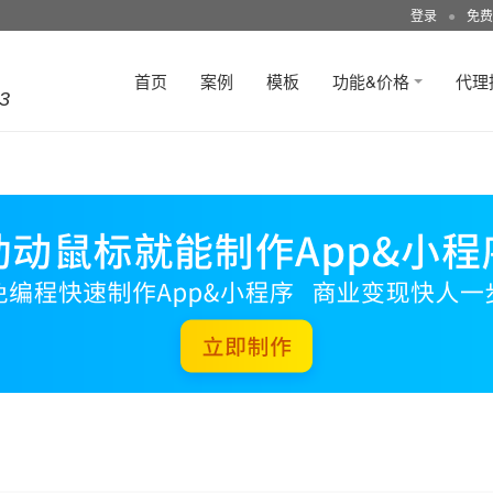
登录
●
免费
首页
案例
模板
功能&价格
代理
3