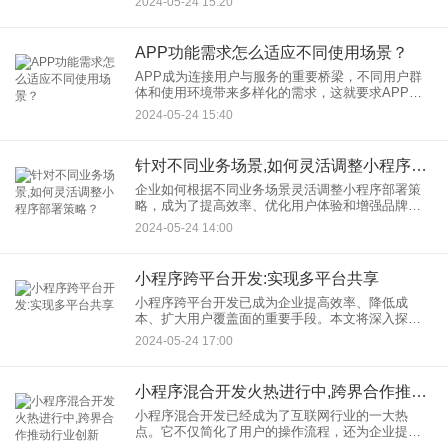
2024-05-24 15:20
特色的有效策略，帮助企业增强品牌认知度，打造
与众不同的用
APP功能需求怎么适应不同使用场景？
APP成为连接用户与服务的重要桥梁，不同用户群
体和使用环境带来多样化的需求，这就要求APP开
发者在设计时充分考虑APP功能需求的适应性。如
2024-05-24 15:40
何确保APP功能需求能够适应不同的APP使用场
景，从而提升用户
针对不同业务场景,如何灵活调整小程序部署策略？
企业如何根据不同业务场景灵活调整小程序部署策
略，成为了提高效率、优化用户体验和增强品牌竞
争力的关键。小程序部署的策略调整，以期帮助企
2024-05-24 14:00
业有效应对不断变化的市场需求。
小程序跨平台开发:实现多平台共享
小程序跨平台开发已成为企业提高效率、降低成
本、扩大用户覆盖面的重要手段。本文将深入探讨
小程序跨平台开发的概念、优势以及如何通过小程
2024-05-24 17:00
序共享开发实现多平台的无缝对接。小程序跨平台
开发是指开发者编写一套代码
小程序混合开发火热进行中,跨界合作推动行业创新
小程序混合开发已经成为了互联网行业的一大热
点。它不仅简化了用户的操作流程，还为企业提供
了更广阔的市场空间。此外，跨界合作小程序的出