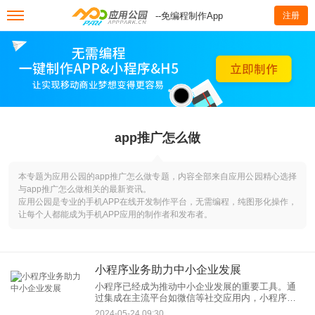
--免编程制作App
注册
app推广怎么做
本专题为应用公园的app推广怎么做专题，内容全部来自应用公园精心选择
与app推广怎么做相关的最新资讯。
应用公园是专业的手机APP在线开发制作平台，无需编程，纯图形化操作，
让每个人都能成为手机APP应用的制作者和发布者。
小程序业务助力中小企业发展
小程序已经成为推动中小企业发展的重要工具。通
过集成在主流平台如微信等社交应用内，小程序为
用户提供了便捷的服务和良好的体验，而对于企业
2024-05-24 09:30