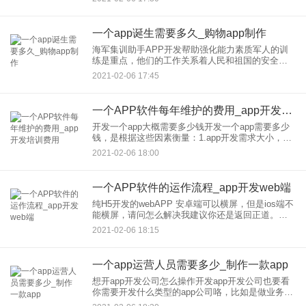
档，功能文档，流程图，时序图。2、交互设计、之
后再根据这些设计
一个app诞生需要多久_购物app制作
海军集训助手APP开发帮助强化能力素质军人的训
练是重点，他们的工作关系着人民和祖国的安全，
海军集训自然就受到大家关注。海军集训助手APP
2021-02-06 17:45
开发具备理论授课、队列训练、体能强化、条令学
习等功能，便于海军快
一个APP软件每年维护的费用_app开发培训费用
开发一个app大概需要多少钱开发一个app需要多少
钱，是根据这些因素衡量：1.app开发需求大小，越
大费用越高。2.app开发一般都得定制，不是成品也
2021-02-06 18:00
不是批发，所以费用高。3.程序员数量乘以月平均工
资
一个APP软件的运作流程_app开发web端
纯H5开发的webAPP 安卓端可以横屏，但是ios端不
能横屏，请问怎么解决我建议你还是返回正道。用
react native就行了。JS实现全栈。create好项目之
2021-02-06 18:15
后，分别用XCODE和Androi
一个app运营人员需要多少_制作一款app
想开app开发公司怎么操作开发app开发公司也要看
你需要开发什么类型的app公司咯，比如是做业务代
理的话，资金投入不会很大，你只需要注册一个公