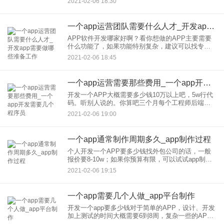
2021-02-06 18:30
司，然后找一些大型的app开发公司合作，把接到的
订单给他们
一个app运营团队需要什么人才_开发app需要做哪些准备工作
APP软件开发哪家好啊？看你想做的APP主要需要
什么功能了，如果功能特别复杂，建议可以找专门
的APP开发公司。如果不复杂，我建议用应用公园
2021-02-06 18:45
app在线制作，操作很 方便，小白都会。可以生成安
卓和IOS两
一个app运营需要那些费用_一个app开发需要几个程序员
开发一个APP大概需要多少钱10万以上吧，5w行代
码。听别人说的。你算吧三个月每个工程师后端的
iosor安卓，一个人15k，2个人3w。之后测试申请上
2021-02-06 19:00
线。看你能扛多长时间了。开发一个app需要多少
钱，
一个app通常制作周期多久_app制作过程
个人开发一个APP要多少钱找外包公司的话，一般
报价要8-10w；如果你预算有限，可以试试app制作
平台，这些平台技术已经很成熟了，你需求不多的
2021-02-06 19:15
话，完全可以用这些平台制作，这是我总结的几个
平台，你可以看
一个app需要几个人做_app平台制作
开发一个app要多少钱对于简单的APP，设计、开发
加上测试的时间大概需要6到8周，复杂一些的APP
开发需要8到12周。这样算下来，结算人工成本，一