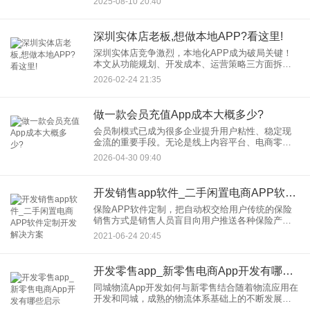
2025-08-10 20:40
复杂APP制作过程中如何实现真正的可扩展性？以
下核心策略助您高效构
深圳实体店老板,想做本地APP?看这里!
深圳实体店竞争激烈，本地化APP成为破局关键！
本文从功能规划、开发成本、运营策略三方面拆
解，结合深圳本地成功案例，教你低成本打造高转
2026-02-24 21:35
化本地APP，抢占“附近流量”红利！ 一、为什么
做一款会员充值App成本大概多少?
会员制模式已成为很多企业提升用户粘性、稳定现
金流的重要手段。无论是线上内容平台、电商零
售，还是线下的健身、美容行业，拥有一款专属的
2026-04-30 09:40
会员充值App，正在成为连接用户与服务的关键入
口。那么，做一款会员充值
开发销售app软件_二手闲置电商APP软件定制开发解决方案
保险APP软件定制，把自动权交给用户传统的保险
销售方式是销售人员盲目向用户推送各种保险产
品，导致很多人听到保险这个词就皱眉头。然而，
2021-06-24 20:45
这一次不同于以往。消费者除了提供高质量的产品
外，还非常重视服务。在保
开发零售app_新零售电商App开发有哪些启示
同城物流App开发如何与新零售结合随着物流应用在
开发和同城，成熟的物流体系基础上的不断发展，
新零售与同城物流合作，进一步推动新零售产业的