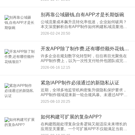
发的用户需求以及严格的安全标准，大型企业APP
制作绝非易事。选择一
别再靠公域砸钱,自有APP才是长期饭碗
公域流量成本飙升且转化率低迷，企业如何破局？
本文深度解析自有APP制作如何构建私域流量池，
通过低成本复购、数据自主权、场景融合等优势，
2026-02-24 20:50
助力品牌实现可持续增长。 一、公域流量困境：烧
开发APP除了制作费,还有哪些额外花钱项目?
许多企业在规划数字化转型时，往往将目光聚焦在
APP制作费上，以为一次性支付给外包团队或完成
内部开发后就万事大吉。然而，开发APP只是万里
2026-06-16 12:15
长征的第一步。就像买车不仅需要付车款，还需要
考虑油费、保险和保养
紧急!APP制作必须通过的新隐私认证
近期，全球多地监管机构密集升级隐私保护要求，
APP制作领域迎来新一轮合规风暴。未通过APP新
隐私认证的应用，不仅面临巨额罚款（部分案例罚
2025-08-10 20:25
款高达应用年收入4%），更可能被应用商店强制下
架，用户信任崩塌。
如何构建可扩展的复杂APP?
在构建既能处理复杂业务逻辑又能适应未来增长的
应用至关重要。一个可扩展APP不仅能满足当前用
户需求，更能为业务爆发式增长奠定基础。那么，