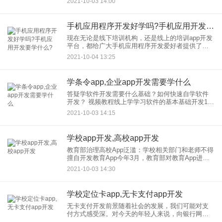
2021-10-03 14:00
作。下面我们来分析一下。 1.先说说我的看法。其
实你可
手机应用程序开发好学吗?手机应用开发要学什么?
现在无论是线下培训机构，还是线上的培训app开发
平台，都给广大手机应用程序开发爱好者提供了诸
多学习的机会，而且有些平台的课程还是免费的。
2021-10-04 13:25
那么手机应用开发要学什么？好学吗？
学条令app,企业app开发需要学什么
答疑学软件开发需要什么基础？如何快速自学软件
开发？ 视频教程线上学学习软件的基本基础开发1。
基础知识 学习软件开发需要大量处理数学和英语，
2021-10-03 14:15
所以需要一定的数学和英语基础。有了这个基础，
就能事半功
学校app开发,高校app开发
教育部治理高校App泛滥：学校相关部门和老师不得
擅自开发教育App今年3月，教育部对教育App进行
了专项调查，发现开发，少数高校推出的App超过20
2021-10-03 14:30
款，存在App泛滥的问题。学生需要热水应用程序、
跑步
学校定位卡app,无卡支付app开发
无卡支付开发前景随着社会的发展，我们可能对支
付方式感受深。对今天的年轻人来说，向银行网点
支付现金以排队汇款的初时代可能已经成为历史。