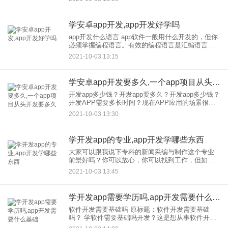
以在不知道技术的情况下开发应用程序
学安卓app开发,app开发好学吗
app开发什么语言 app软件一般用什么开发的，但你
必须掌握编程语言。有效的编程语言是汇编语言。
当然，这也是一门难学的语言，可移植性很差。只
2021-10-03 13:15
能针对特定的CPU或MCU进行编程；在高级语言
中，效率较高的
学安卓app开发要多久,一个app项目从头开发要多久
开发app多少钱？开发app要多久？开发app多少钱？
开发APP需要多长时间？现在APP应用的场景很
多，很多人都想打造自己的APP来推广业务，聚集
2021-10-03 13:30
人气。所以有很多所谓的开发对应用的需求，基本
上是不清楚
学开发app的专业,app开发学哪些东西
大家可以跟我说下专科的新闻采编与制作这个专业
前景好吗？你可以放心，你可以找到工作，但如果
不理想，可能就没有了。 也许现在回复你有点晚
2021-10-03 13:45
了。 但是我可以告诉你，我现在是大二的学生，也
是专业的
学开发app需要学历吗,app开发需要什么基础
软件开发需要基础吗 原标题：软件开发需要基础
吗？ 学软件需要基础吗开发？这是想从事软件开发
的人担心的问题。他们担心他们不能学习或找工