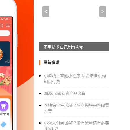
运营app需要的经营证照,
<
>
2021-12-05 16:30:00
来自于
应用公园
00-1010原标题：APP时代，在开发运营一款
不用技术自己制作App
【刘麦科技】到了一定年龄，创业几乎是每个
看到了无限的商机，或者是想打造一款游戏，或者
最新资讯
字商务，作为流量时代的主流“吸金”工具，这
app。毫不夸张地说，一款成功的app带来的好
小型线上答题小程序,适合培训机构
知识付费
溯源小程序,农产品必备
然而，好处是显而易见的。
因此，很多正在创业的人，或者准备创业的人
本地综合生活APP,盈利模块完整配置
方案
APP除了创意之外，还需要足够的“不可复制
的东西。
小众文创商城APP,没有流量还有必要
开发吗?