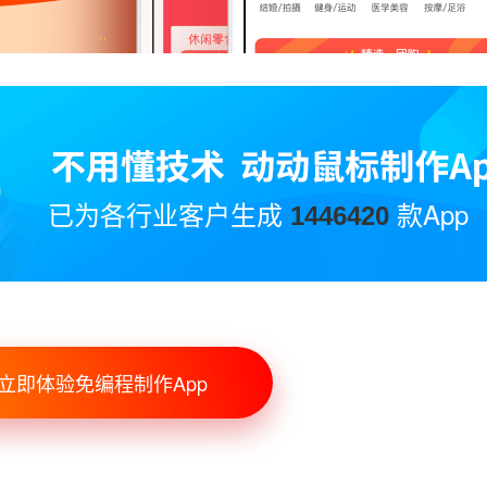
已为各行业客户生成
款App
1446420
立即体验免编程制作App