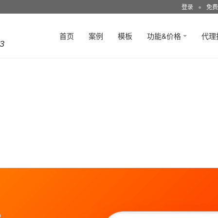
登录
●
免费
首页
案例
模板
功能&价格
代理
3