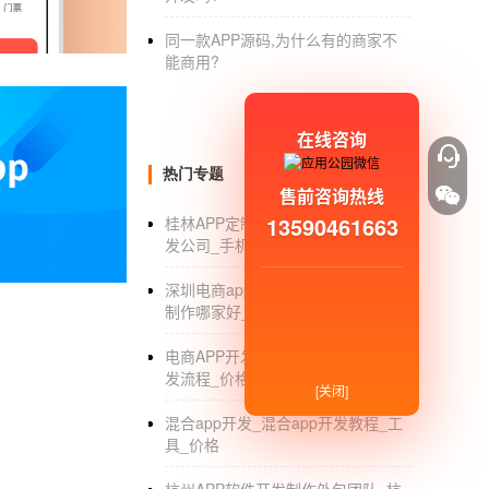
比如Tik Tok和微视。
同一款APP源码,为什么有的商家不
那么为什么APP创业难呢？事实上，可以总结
能商用?
1.技术难点：牛逼的应用大部分都是BAT，
技术性的困难
在线咨询
2.扫一下注意力。APP的下载成本很高，消
热门专题
售前咨询热线
几千万，但安装的应用不到30个。这足以说明
13590461663
桂林APP定制_广西桂林APP定制开
发公司_手机软件_外包
推广难度
3.难养：即使用户愿意下载，下载后也难养。
深圳电商app制作_深圳电商app开发
制作哪家好_公司
有功能，会被用户无情卸载；如果APP有一些
台，开发，公司的普通APP很难留住用户。
电商APP开发解决方案_电商APP开
发流程_价格
难以挽留。
[关闭]
混合app开发_混合app开发教程_工
所以
想做APP
，一定要选择好的公司，比较哪
具_价格
公司是正规的，证照是否齐全，以免造成不必