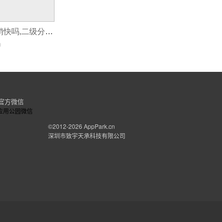
app制作二级分销快吗,二级分销系统开发app
0
官方微信
©2012-2026
AppPark.cn
深圳市致宇天承科技有限公司