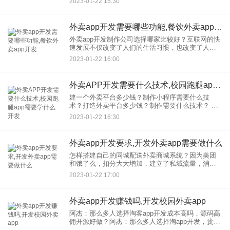
2023-01-22 15:30
制， APP开发，我们更专业！app开发，商城-app
外卖app开发需要哪些功能,餐饮外卖app开发
外卖app开发制作公司选择哪家比较好？互联网的快
速发展不仅改变了人们的生活习惯，也改变了人们
的消费习惯。越来越多的人乘出租车。另一个现象
2023-01-22 16:00
是，越来越多的平台关注移动端。外卖APP解决了
足不出户订餐的问题
外卖APP开发需要什么技术,校园跑腿app需要学什么开发
建一个外卖平台多少钱？制作小程序需要什么技
术？打造外卖平台多少钱？制作需要什么技术？ 现
在客人很忙，不想打扰。在坚持好品味的同时，谁
2023-01-22 16:30
能满足客人的懒惰，谁就能得到用户。有了“跑路”的
功能，这个功能非
外卖app开发要求,开发外卖app需要做什么
怎样搭建自己的同城配送外卖商城系统？因为美团
和饿了么，扣分大大增加，建立了私域流量，消除
了对美团的依赖，从而打开了自己的外卖市场。根
2023-01-22 17:00
据开发体系的不同方式，我们在构建自己的同城，
配送，外卖商城体系时应注
外卖app开发赚钱吗,开发校园外卖app
阿杰：那么多人选择淘客app开发成本高吗，源码高
佣开源好做？阿杰：那么多人选择淘app开发，贵
吗，高佣金的源代码打开容易吗？ 2021-12-04 作为