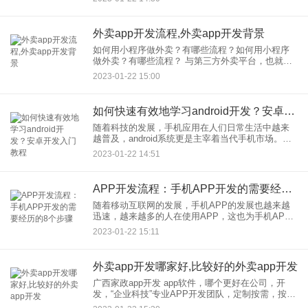
参考资料：列出相关资料的
外卖app开发流程,外卖app开发背景
如何用小程序做外卖？有哪些流程？如何用小程序
做外卖？有哪些流程？ 与第三方外卖平台，也就是
某个团体，某某平台相比，小程序，外卖，有： 1、
2023-01-22 15:00
0佣金：传统的第三方外卖平台会从每笔订单中抽取
2
如何快速有效地学习android开发？安卓开发入门教程
随着科技的发展，手机应用在人们日常生活中越来
越普及，android系统更是主宰着当代手机市场。想
要在android开发领域有所发展，那么就需要从入门
2023-01-22 14:51
开始，了解android开发相关的知识。那么，如何才
APP开发流程：手机APP开发的需要经历的8个步骤
随着移动互联网的发展，手机APP的发展也越来越
迅速，越来越多的人在使用APP，这也为手机APP
开发提供了极大的机遇。但是，在实际应用APP
2023-01-22 15:11
时，往往需要按照一定的流程，才能让应用程序完
整、稳定、实用，那
外卖app开发哪家好,比较好的外卖app开发
广西家政app开发 app软件，哪个更好在公司，开
发，“企业科技”专业APP开发团队，定制按需，按功
能报价，国内优质app开发品牌，一站式服务在定