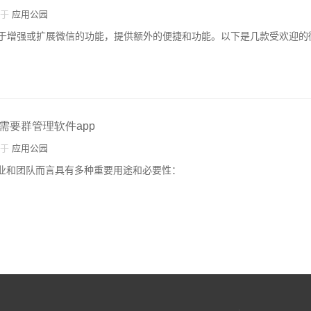
自于
应用公园
于增强或扩展微信的功能，提供额外的便捷和功能。以下是几款受欢迎的
需要群管理软件app
自于
应用公园
企业和团队而言具有多种重要用途和必要性：