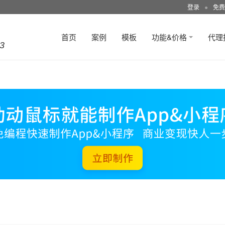
登录
●
免费
首页
案例
模板
功能&价格
代理
3