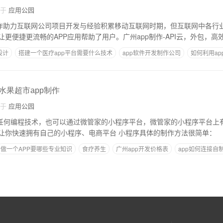
自于
应用公园
制作助力互联网公司项目开发与经验积累移动互联网时期，但互联网中各行
更便捷更流畅的APP应用帮助了用户。广州app制作-API云，外包，高
设计
搭建一个医疗app平台需要什么技术
app软件开发制作公司
如何利用ap
台入驻app
,水果超市app制作
自于
应用公园
，不用任何编程技术，也可以通过微管家的小程序平台，微管家的小程序平台上
板，可以直接使用，让你快速拥有自己的小程序、电商平台 小程序具体的制作方法很简单：
做一个APP要哪些专业知识
食疗养生
广州app开发价格表
app如何连接自