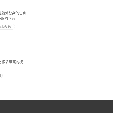
业纷繁复杂的信息
效服务平台
p来做推广
有很多漂亮的模
制