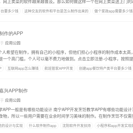
，网上卖菜的软件越来越普及。那么如何做这样一个在网上卖菜送上门的a
平台要多少钱
这种交友的软件和平台是怎么制作出来的
做个家政app需要多少钱
沈阳app定制
制作APP需要什么软件
制作的APP
自于
应用公园
企业和个人希望在制作，拥有自己的小程序，但他们担心小程序的制作成本太高
是一个高门槛，个人可以毫不费力地做到。点击立即注册-小程序，按照
P
互联网app怎么赚钱
航班管家APP开发
创建app餐饮特产类平台要多少钱
现在公司开发app用什么工具
,嘉兴APP制作
自于
应用公园
PP一般是有哪些功能设计 南宁APP开发烹饪教学APP有哪些功能设计？ 南宁开发：
食物，所以一些用户需要在业余时间学习美味的制作。在制作烹饪不仅需
统的设计与实现
什么软件制作app
沈阳软件开发扶持
小程序和app开发实
app功能模块有哪些