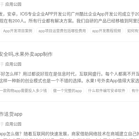
自于
应用公园
发，安卓，IOS专业企业APP开发公司广州酷比企业App开发公司成立于2
，现在有200人。所有行业都有解决方案。我们自研的产品已经移植到阿里
App开发项目案例
app项目运营费包括哪些费用
app开发教程视频
如何有
安全吗,水果外卖app制作
自于
应用公园
好不好怎么样？用过都说好现在是信息时代，互联网盛行。每个人都离不开
这样一种新的创业模式也是一个不错的选择。水果1号外卖App值得大家
一款购物app需要投入多少钱
做一个完整的app
什么软件编写安卓软件
有什
作送货app
自于
应用公园
app怎么做？随着互联网的快速发展，商家借助网络技术在商城建立自己