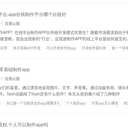
平台,app在线制作平台哪个比较好
自于
应用公园
作APP？在线平台制作APP比传统开发模式优势在？随着市场需求趋向于
发 一旦市场被垄断，就会出现新的“行业”，这就是制作APP的线上平台是如何诞生
和劣势
电子商城APP开发
可以开发软件的app
外卖软件报价单
做一个简
零基础制作app
自于
应用公园
受朋友们的喜爱。通过漂亮地呈现图片、文字、声音等。通过动画有效、镜头和配
。flash动画除了flash还有什么软件？本文从易到难介绍了几种制作
商
自己做一个功能很全的app需要多久
个人独资app
开发app怎么赚钱
软
流程,个人可以制作app吗