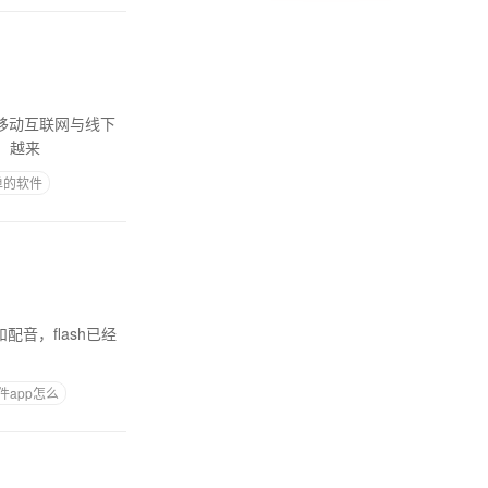
移动互联网与线下
的，越来
单的软件
音，flash已经
件app怎么