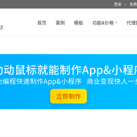
登录
●
免费
首页
案例
模板
功能&价格
代理
3