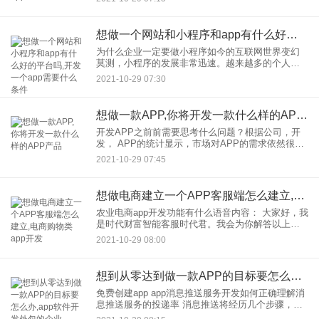
解决的。很多人看到了巨大的商机，希望开发也能
类似美团APP的软
想做一个网站和小程序和app有什么好的平台吗,开发一个app需要什么条件
为什么企业一定要做小程序如今的互联网世界变幻
莫测，小程序的发展非常迅速。越来越多的个人或
企业开始申请自己的小程序小小程序，还有很多事
2021-10-29 07:30
情要做。为什么会有这样的说法？因为个人或企业
可以通过申请小程序尽快抓
想做一款APP,你将开发一款什么样的APP产品
开发APP之前前需要思考什么问题？根据公司，开
发， APP的统计显示，市场对APP的需求依然很旺
盛，APP已经成为很多公司人和专业人士的刚需。
2021-10-29 07:45
对于想做APP项目的客户，我会给大家带来几个问
题一起思考，
想做电商建立一个APP客服端怎么建立,电商购物类app开发
农业电商app开发功能有什么语音内容： 大家好，我
是时代财富智能客服时代君。我会为你解答以上问
题。 农业电商APP开发功能有： 1.农产品商入驻。
2021-10-29 08:00
农产品商家可以在APP开设和管
想到从零达到做一款APP的目标要怎么办,app软件开发外包的企业
免费创建app app消息推送服务开发如何正确理解消
息推送服务的投递率 消息推送将经历几个步骤，从
开发创建消息推送指令到终消息成功发送到应用程