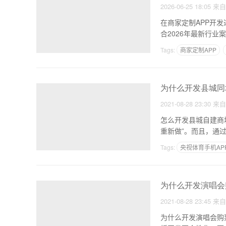
2026-06-25 18:05
来
在商家定制APP开
合2026年最新行
Tags:
商家定制APP
为什么开发县城同城
2021-08-28 23:30
来
怎么开发县城自建商
重新做”。而且，通
Tags:
央视体育手机AP
定制开发app是什么意
为什么开发演唱会购
2021-08-28 23:45
来
为什么开发演唱会购票app app订票软件开发 APP定制开发是根据客户的实际需求为