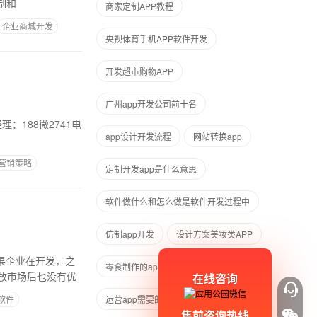
制和
商家定制APP教程
企业商城开发
央视体育手机APP软件开发
开发超市购物APP
广州app开发公司前十名
app设计开发流程
网站转换app
广营销策略
定制开发app是什么意思
软件做什么和怎么做是软件开发过程中
仿制app开发
设计方案美妆类APP
果企业在开发，之
零食制作的app
企业商城开发
放市场后也没有优
在线咨询
软件
运营app需要的成本
售前咨询热线