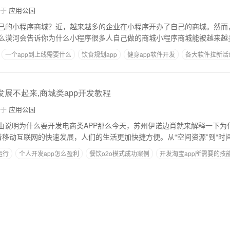
自于
应用公园
己的小程序商城？近，越来越多的企业在小程序开办了自己的商城。然而
么漠河会告诉你为什么小程序很多人自己做的商城小程序商城能被越来越
一个app到上线需要什么
饮食规划app
健身app软件开发
各大软件拉新活
发展不起来,商城类app开发教程
自于
应用公园
理由说明为什么要开发电商类APP那么今天，苏州伊诺边肖就来解释一下为
的四个原因。 随着移动互联网的快速发展，人们的生活更加快捷方便。从“空间资源”到“时
运行
个人开发app怎么盈利
餐饮o2o模式成功案例
开发淘宝app所需要的技
开发app应用赚钱吗