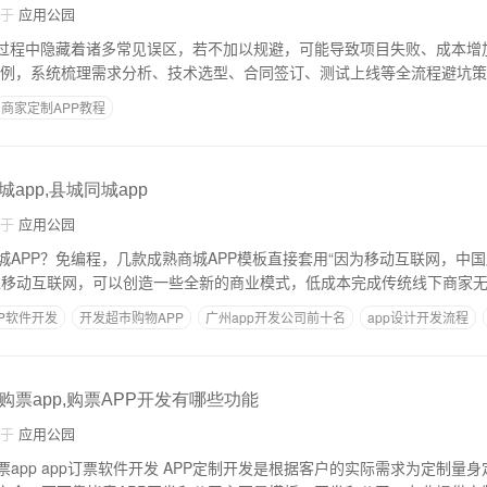
自于
应用公园
发过程中隐藏着诸多常见误区，若不加以规避，可能导致项目失败、成本增
业案例，系统梳理需求分析、技术选型、合同签订、测试上线等全流程避坑
商家定制APP教程
app,县城同城app
自于
应用公园
城APP？免编程，几款成熟商城APP模板直接套用“因为移动互联网，中
过移动互联网，可以创造一些全新的商业模式，低成本完成传统线下商家
P软件开发
开发超市购物APP
广州app开发公司前十名
app设计开发流程
思
票app,购票APP开发有哪些功能
自于
应用公园
定制量身定制的，比app模