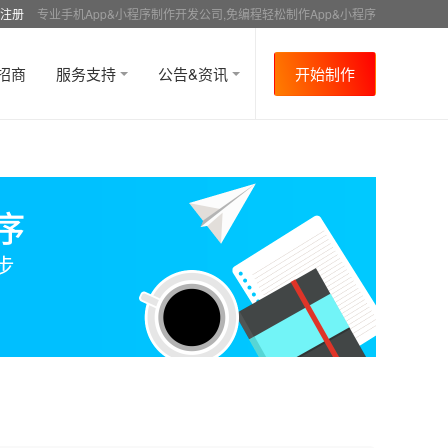
注册
专业手机App&小程序制作开发公司,免编程轻松制作App&小程序
招商
服务支持
公告&资讯
开始制作