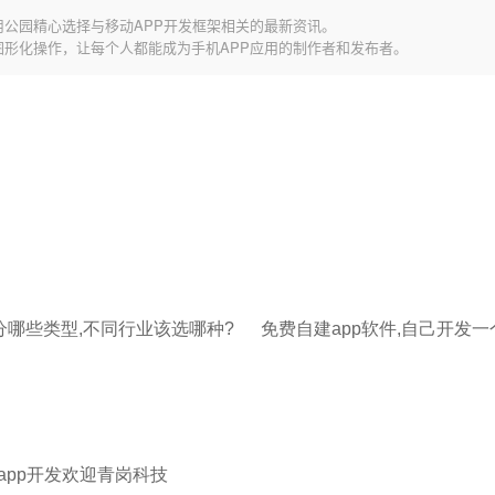
用公园精心选择与移动APP开发框架相关的最新资讯。
图形化操作，让每个人都能成为手机APP应用的制作者和发布者。
p分哪些类型,不同行业该选哪种?
免费自建app软件,自己开发一
业app开发欢迎青岗科技