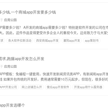
多少钱,一个商城app开发要多少钱
自于
应用公园
PP需要多少钱？ A开发的商城app需要多少钱？特别是软件开发的公司在
大。因此，这件作品变得更受许多企业人的重视今天，边肖致力于与大家
要求
各大软件拉新活动
西安商城app开发
襄阳app开发
app策划书
序
需求,跑腿app开发怎么开发
自于
应用公园
PP模板：免编程一键套用，快速开发新闻资讯类APP，有新闻和app开发
的教程吗价格？多少钱 如果外包传统的开发好，费用通常需要10万元起步，但现在，很多好
APP开发公司
网上店铺怎么开
傻瓜app开发软件
开发app用什么服务器
钱
app开发选哪个