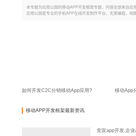
本专题为应用公园的移动APP开发框架专题，内容全部来自应
应用公园是专业的手机APP在线开发制作平台，无需编程，纯
如何开发C2C分销移动App应用?
移动Ap
移动APP开发框架最新资讯
党宣app开发,企