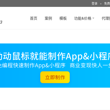
登录
●
免费
首页
案例
模板
功能&价格
代理
3