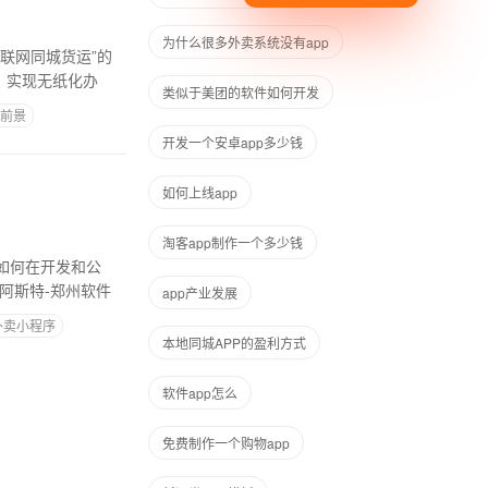
为什么很多外卖系统没有app
联网同城货运”的
，实现无纸化办
类似于美团的软件如何开发
发前景
开发一个安卓app多少钱
如何上线app
淘客app制作一个多少钱
如何在开发和公
阿斯特-郑州软件
app产业发展
外卖小程序
本地同城APP的盈利方式
软件app怎么
免费制作一个购物app