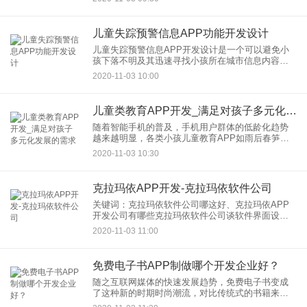
教育和加强亲子活动建设。这次新升级的版本，
儿童失踪预警信息APP功能开发设计
儿童失踪预警信息APP开发设计是一个可以避免小
孩下落不明及其迅速寻找小孩所在城市信息内容的
手机软件，小孩信息内容短时间内把握，在出现意
2020-11-03 10:00
外的状况下，可以较大底限地寻找小孩。儿童失踪
预警信息APP开发功能
儿童类教育APP开发_满足对孩子多元化发展的需求
随着智能手机的普及，手机用户群体的低龄化趋势
越来越明显，各类小孩儿童教育APP如雨后春笋冒
被开发出来。据媒体统计，目前我国专门面向12岁
2020-11-03 10:30
以下儿童小孩教育APP的总数量已超过4万个，约占
我国APP市场份
克拉玛依APP开发-克拉玛依软件公司
关键词：克拉玛依软件公司哪这好、克拉玛依APP
开发公司有哪些克拉玛依软件公司谈软件界面设计
原则什么是软件设计？软件开发设计是基于工程设
2020-11-03 11:00
计与艺术设计。一方面软件设计要从工程师的角度
出发,使用系统化方法构
免费电子书APP制做哪个开发企业好？
随之互联网媒体的快速发展趋势，免费电子书变成
了这种新的时期时尚潮流，对比传统式的书籍来
讲，免费电子书基本上是永桓存有的，不发生意