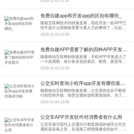
2020-11-03 11:30
外，基础不容易不太好。次之，免费电子书升级更
快，能够令人更为立即的掌握较
免费自建app和开发app的区别有哪些_
随着互联网技术的快速发展，现在开发一款APP已
经不是什么很困难需要大量人力的事情了，比起自
己搭建团队来开发，似乎使用在线app制作平台免费
2020-11-03 12:00
制作APP要更简单和更加节约成本，但是在线模板
很难添加新的功能
免费自建APP需要了解的四种APP开发模式
随着移动互联网的快速发展，手机APP开发进入了
一个高潮期，各行各业包括酒店、教育、家居等传
统行业都开始着手开发专属自己的APP。你是否也
2020-11-03 12:30
想加其中，为自己另辟途径，打造一款属于自己的
APP呢?如何免费自
公交实时查询小程序app开发有哪些基础功能-
随着移动互联网的快速发展，公交系统也在不断进
行转型和升级，智慧交通的进程逐渐加快。为了给
人们的日常出行提供便利，公交实时查询小程序开
2020-11-03 13:00
发应运而生。经常有人在网上咨询应用公园“公交查
询小程序开发需要多少钱
公交车APP开发软件对消费者有什么用
公交车做为现代人交通出行都是挑选的城市公共交
通机器设备之首，在道路工程慢慢健全的如今，公
交车可以说是变成了客户上班的优先，公交车APP