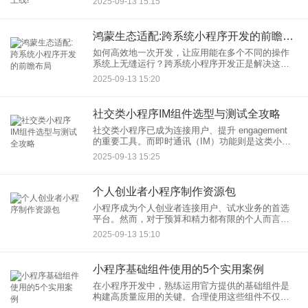
2025-09-13 15:15
知名的在线开发平台，宣称能让用户在零基础的情
况下快速创建小程序。
鸿蒙生态适配:跨系统小程序开发的前瞻布局
如何高效地一次开发，让应用能在多个不同的操作
系统上无缝运行？跨系统小程序开发正是解决这一
痛点的关键路径。而华为推出的鸿蒙系统
2025-09-13 15:20
（HarmonyOS），从其诞生之初便并非只是一个手
机系统的替代品，更是对未
社交类小程序IM组件选型与测试全攻略
社交类小程序已成为连接用户、提升 engagement
的重要工具。而即时通讯（IM）功能则是这类小程
序的核心支柱，其体验的好坏直接决定了产品的成
2025-09-13 15:25
败。因此，进行科学严谨的IM组件选型并完成全面
的测试，
个人创业者小程序制作资源包
小程序成为个人创业者连接用户、试水业务的首选
平台。然而，对于预算和精力都有限的个人而言，
从头学习代码或投入大量资金外包开发并非易事。
2025-09-13 15:10
因此，一个精心整理的小程序制作资源包显得至关
重要。本文旨在为您提供一
小程序基础组件使用的5个实用案例
在小程序开发中，熟练运用官方提供的基础组件是
构建高质量应用的关键。合理使用这些组件不仅能
大幅提升开发效率，还能保证用户体验的一致性。