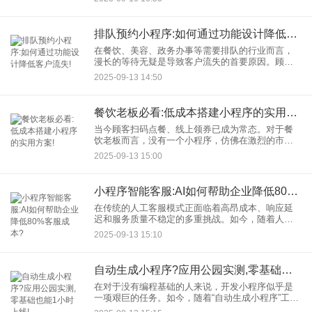
效率，快速定位和解决问题。 什么是小程序调试工
具
排队预约小程序:如何通过功能设计降低客户流失!
在餐饮、美容、政务办事等需要排队的行业而言，
漫长的等待无疑是导致客户流失的首要原因。顾客
可能因为不愿浪费时间而转身离开，甚至投向竞争
2025-09-13 14:50
对手的怀抱。一款设计精良的排队预约小程序，正
是解决这一痛点的工具。然
餐饮老板必看:低成本搭建小程序的实用方案!
当今顾客扫码点餐、线上领券已成为常态。对于餐
饮老板而言，没有一个小程序，仿佛在激烈的市场
竞争中错失了一个重要的阵地。但一提到开发，很
2025-09-13 15:00
多人首先想到的就是高昂的费用和复杂的技术，只
能望而却步。
小程序智能客服:AI如何帮助企业降低80%客服成本?
在传统的人工客服模式正面临着高昂成本、响应延
迟和服务质量不稳定的多重挑战。如今，随着人工
智能技术的飞速发展，小程序智能客服 正在成为企
2025-09-13 15:10
业降本增效的利器，甚至有案例表明，它能帮助企
业降低高达80%的客服
自动生成小程序?应用公园实测,零基础也能1小时上线!
在对于没有编程基础的人来说，开发小程序似乎是
一项艰巨的任务。如今，随着“自动生成小程序”工具
的出现，这一切正在发生改变。应用公园作为一款