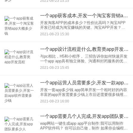
2021-08-23 15:15
与，包括产品经理、策划、UI设计、架构师、项目
经理、
一个app获客成本,开发一个淘宝客营销app大概多少钱
开发淘客APP的成本多少？性价比高吗？淘宝APP
开发已经成为淘宝赚钱的关键。淘宝APP开发？的
费用是多少 一个好的淘宝APP开发不仅需要优秀的
2021-08-23 15:30
开发技术，能够满足开发的各种功能，还需要专业
的指导和对
一个app设计流程是什么,教育类app开发流程
与pc相比，H5和小程序， 三招告诉你如何快速开发
一个app app具有独立体验、沟通和封闭服务的优
势。如果你想尽可能多地玩用户流程和时间，App是
2021-08-23 15:45
较好的产品形式。有一次在2021年，当小程序被传
言要
一个app运营人员需要多少,开发一款app软件需要多少钱
开发一套app多少钱 app简单开发一个相对好的内容
丰富的app开发需要多少钱上市后还需要很多钱维持
吗？你有更好的理解来帮我分吗 什么内容丰富？费
2021-08-23 16:00
用主要取决于你的职能的复杂性。因为功能复杂，
开发周
一个app需要几个人完成,开发app团队要多少人
wap网站一键生成app app平台制作:我可以用制作
APP软件吗？ 你可以自己做，制作 如果你会编程，
有足够的能力，你可以自己开发一些简单的应用程