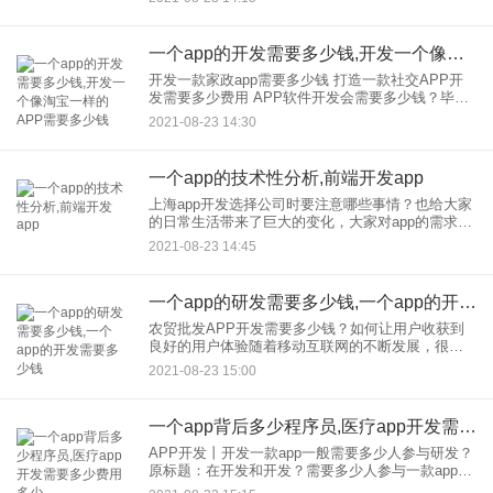
求方的需求文件进行相应的项目分析和项目诊断，
还要为
一个app的开发需要多少钱,开发一个像淘宝一样的APP需要多少钱
开发一款家政app需要多少钱 打造一款社交APP开
发需要多少费用 APP软件开发会需要多少钱？毕竟
现在会有更多的用户在网上消费，但是由于知识的
2021-08-23 14:30
限制，APP软件开发需要多少钱？首先要分析应用
软件开发需要
一个app的技术性分析,前端开发app
上海app开发选择公司时要注意哪些事情？也给大家
的日常生活带来了巨大的变化，大家对app的需求也
在增加，其中的行业前景非常光明。然而，上海app
2021-08-23 14:45
开发不是任何人都可以随心所欲的。它必须是专业
的和技术的，
一个app的研发需要多少钱,一个app的开发需要多少钱
农贸批发APP开发需要多少钱？如何让用户收获到
良好的用户体验随着移动互联网的不断发展，很多
APP软件出现在人们的生活中，为人们的生活提供
2021-08-23 15:00
了极大的便利。开发的农业批发APP需要多少钱近
年来，很多行业都通
一个app背后多少程序员,医疗app开发需要多少费用多少
APP开发丨开发一款app一般需要多少人参与研发？
原标题：在开发和开发？需要多少人参与一款app的
研发 目前APP软件的研发通常需要多个角色的参