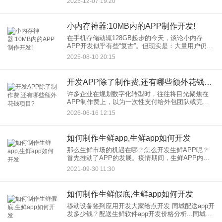
2025-12-07 19:20
发的用户需求以及严格的安全标准，大型企业APP
制作绝非易事。选择一
小内存神器:10MB内的APP制作开发!
在手机存储动辄128GB起步的今天，谈论小内存
APP开发似乎有些“复古”。但现实是：大量用户仍在
使用存储空间有限的旧设备，流量敏感地区用户青
2025-08-10 20:15
睐轻量应用，工具类APP用户追求即开即用。10MB
内的APP
开发APP除了制作费,还有哪些额外花钱项目?
许多企业在规划数字化转型时，往往将目光聚焦在
APP制作费上，以为一次性支付给外包团队或完成
内部开发后就万事大吉。然而，开发APP只是万里
2026-06-16 12:15
长征的第一步。就像买车不仅需要付车款，还需要
考虑油费、保险和保养
如何制作生鲜app,生鲜app如何开发
那么生鲜市场的机遇在哪？怎么开发生鲜APP呢？
首先推动了APP的发展。疫情期间，生鲜APP内置
产品销量超过快递销量。越来越多的人想在家做炉
2021-09-30 11:30
子。这些人刚好80岁。生鲜APP发展潜力无限。 生
鲜市场发
如何制作生鲜假底,生鲜app如何开发
移动设备签到应用开发大家给点开发 同城配送app开
发多少钱？配送生鲜软件app开发价格分析...同城配
送APP软件制作需要多少钱？我觉得开发是一款配