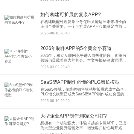
款高达应用年收入4%），更可能被应用商店强制下
架，用户信任崩塌。
如何构建可扩展的复杂APP?
在构建既能处理复杂业务逻辑又能适应未来增长的
应用至关重要。一个可扩展APP不仅能满足当前用
户需求，更能为业务爆发式增长奠定基础。那么，
2025-08-10 20:40
复杂APP制作过程中如何实现真正的可扩展性？以
下核心策略助您高效构
2026年制作APP的5个黄金小赛道
2026年，移动互联网竞争进入白热化阶段，但细分
领域仍蕴藏着巨大的机会。本文将揭秘健康管理、
本地生活服务、绿色消费、AI社交、元宇宙五大潜
2026-03-02 20:40
力赛道，结合行业数据与成功案例，解析做APP的
核心逻辑与APP
SaaS型APP制作必懂的PLG增长模型
在SaaS领域，传统的销售驱动增长模式成本高企，
PLG增长模型已成为SaaS型APP制作成功突围的关
键路径。它不仅仅是获客策略，更是以产品为核心
2025-08-10 20:20
的增长哲学。 PLG对SaaS型AP
大型企业APP制作:哪家公司好?
想拥有一个功能强大、体验卓越的专属APP，已成
为大型企业提升运营效率、增强客户粘性与开拓市
场的重要战略。然而，面对复杂的业务逻辑、高并