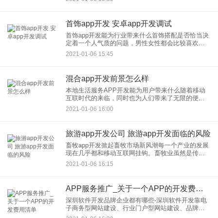
人口的重点城市，当然这是预估计，具体数据有待
相关人员进行考核。
首饰app开发 安卓app开发调试
首饰app开发能为行业带来什么首饰搭配是否恰当决
定着一个人气质的问题，男性女性都会比较喜欢佩
戴首饰。传统的首饰市场局限性比较大，有很多东
2021-01-06 15:45
西是没有办法去实现的。首饰app开发能改善传统首
饰市场难以获取客
混合app开发前景怎么样
本地生活服务APP开发能为用户带来什么随着移动
互联时代的来临，同时也为人们带来了无限的便
利。本地生活服务APP开发公司专家称，使得人们
2021-01-06 16:00
的生活习惯开始向移动端转移，由于人们的需求，
使得本地生活APP应运
旅游app开发公司 旅游app开发面临的风险
畜牧app开发掀起畜牧市场新风潮每一个产业的发展
现在几乎都和移动互联网挂钩。畜牧业虽然是传统
的行业，但是结合移动互联网发展也是惊喜不断
2021-01-06 16:15
的。畜牧app开发为畜牧产业提供了便捷性，有效弥
补了信息化基础薄弱
APP服务推广_关于一个APP的开发费用清单
深圳软件开发品牌企业都有哪些-深圳软件开发靠电
子商务型网站建设、行业门户型网站建设、品牌建
立型网站建设方面技术独到，从网站设计的前期定