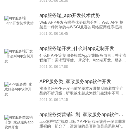
2021-01-06 16:30
位策划分析到极富创意的网站设计，网站建设事后
维护，网站优化，网站运
app服务端_app开发技术优势
Web APP开发有哪些优势优势分析：Web APP 框
架是一种简单的与WSGI兼容的网络应用程序框架，
可以与 APP Engine 配合使用。网络服务器支持任
2021-01-06 16:45
何使用 CGI 的 Python应用程序
app服务端开发_什么叫app定制开发
什么叫APP定制服务模式App定制服务而言，整个流
程如下：需求预评估、UI设计、App端开发、服务端
开发、接口联调和测试验收。通俗点说来就是客户
2021-01-06 17:00
不需要懂技术，有对App的构想，APICloud就能做
余
APP服务类_家政服务app软件开发
浅谈音乐APP开发当前的基本发展情况随着数字产
品的不断升级，听歌越来越成为我们生活中不可缺
少的一部分。而是随着用户的要求变化而变
2021-01-06 17:15
化。 一、 1、播放设置：用户可以根据自己
的需要使用不同的播放设置，
app服务类营销计划_家政服务app软件开发
app怎样指定战略目标？APP运营应该是开发者非常
重视的一部分了，运营做的是否到位是关系到APP
的下载量和使用量的，要做到精细化运营，为数不