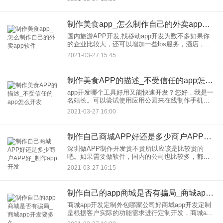
地找，这个本地找制作商已经是几年前的的方案
了；3.目前市面上
制作美食app_怎么制作自己的外卖app软件
国内旅游APP开发,找移动app开发为数不多如果你
的企业比较大，还可以增加一些lbs服务，酒店，美
食，车票等附件服务。欢迎一起来交流关于怎么去
2021-03-27 15:45
开发旅游APP吧！其实开发一个简单的旅游类APP
具有什么样
制作美食APP的描述_不受信任的app怎么开发
app开发哪个工具好用又能快速开发？您好，我是一
名站长。可以尝试使用应用公园来在线制作手机
APP1.这个网站无需编程和代码，小白用户也能在线
2021-03-27 16:00
开发app；2.功能很多，只要不是很复杂的APP，一
般够用；
制作自己商城APP好还是多少商户APP好_制作app开发
深圳做APP制作开发贵不贵所以应该是比较贵的
吧。如果需要做软件，国内的公司也比较多，都可
以看一看，对比对比在做之前可以考虑好功能需
2021-03-27 16:15
求，这样可以更好的跟软件公司沟通然后签订如软
件制作协议，但是不同的AP
制作自己的app商城是否有骗局_商城app开发要多久
商城app开发定制外包哪家公司好商城app开发定制
是根据客户实际的功能需求进行定制开发，商城app
开发定制就找应用公园，专业靠谱的商城app开发公