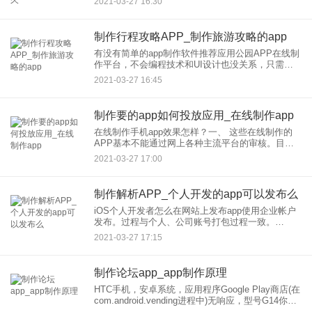
2021-03-27 16:30
司，质量保障，售后无忧。商城app开发定制外包需
要挑选
制作行程攻略APP_制作旅游攻略的app
有没有简单的app制作软件推荐应用公园APP在线制
作平台，不会编程技术和UI设计也没关系，只需要
通过应用公园制作平台，选择合适的模板，添加素
2021-03-27 16:45
材，图文操作方式，傻瓜而便捷，非常适合零基础
的开发者们自己动
制作要的app如何投放应用_在线制作app
在线制作手机app效果怎样？一、 这些在线制作的
APP基本不能通过网上各种主流平台的审核。目前
IOS平台当然是苹果的应用商店安卓的平台就多了，
2021-03-27 17:00
什么91、3-60手机助手商店、百度手机助手商店、
安卓市场
制作解析APP_个人开发的app可以发布么
iOS个人开发者怎么在网站上发布app使用企业帐户
发布。过程与个人、公司账号打包过程一致。
3.Xcode Archive后导出到Enterprise，Xcode5会随
2021-03-27 17:15
机生成一个plist文件，描述这个
制作论坛app_app制作原理
HTC手机，安卓系统，应用程序Google Play商店(在
com.android.vending进程中)无响应，型号G14你好
你这个情况出现的原因很简单。误删系统组件、在