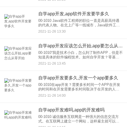
企业的竞争力。那么，在开发的过程中，许多开发
经验不足的企业面临着开发
自学app开发,app软件开发要学多久
00-1010 Java软件工程师的职位一直是高薪高待遇
的代表人物。在北上广等一线城市，Java软件工程
师的平均工资已经超过了1万，甚至在二三线城市也
2021-11-26 13:30
超过了5K。对于来学习软件编程技能的朋友来说，
软件
自学app开发应该怎么开始,app要怎么从零开始
00-1010“我是技术小白，怎么到了制作APP，但是不
知道具体的软件编程技术。如何自学开发？零基础
制作APP怎么样？” 移动互联网时代，从零基础开始
2021-11-26 13:45
学习APP软件开发真的很难。现在市场上的大多数
自学app开发要多久,开发一个app要多久
00-1010在app开发？需要多长时间一个APP在开发
的时间和在开发需要多长时间取决于在开发的人员
配置和在开发的时间(劳动力)然后我们应该使用一个
2021-11-26 14:00
20页的网页，包括50个基本功能。 人员配备：产
自学app开发难吗,app的开发难吗
00-1010.诚信服务互联网是一种强大的信息交流方
式。在互联网上建立一个网站，这样雇主就可以发
布他们的任务，并在开发获得广泛的解决方案、网