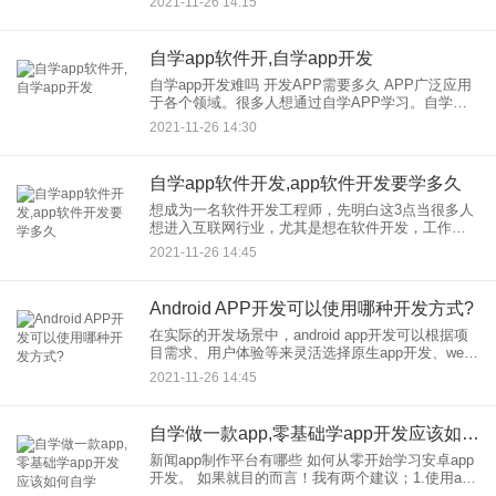
2021-11-26 14:15
站建设、app开发，管理软件、大数据、物联网、智
能社区等软件
自学app软件开,自学app开发
自学app开发难吗 开发APP需要多久 APP广泛应用
于各个领域。很多人想通过自学APP学习。自学
APP开发？难吗光是在开发要多久才能拿到一个
2021-11-26 14:30
APP？这很难，因为APP涉及的领域很多，包括安
卓语言的开
自学app软件开发,app软件开发要学多久
想成为一名软件开发工程师，先明白这3点当很多人
想进入互联网行业，尤其是想在软件开发，工作的
人，他们会选择先考虑培训，用4-6个月的时间提升
2021-11-26 14:45
自己的专业技能和专业知识。其实这个想法很好。
因为这样比自学好很
Android APP开发可以使用哪种开发方式?
在实际的开发场景中，android app开发可以根据项
目需求、用户体验等来灵活选择原生app开发、web
app开发和混合式app开发中的任意一种。 每一
2021-11-26 14:45
自学做一款app,零基础学app开发应该如何自学
新闻app制作平台有哪些 如何从零开始学习安卓app
开发。 如果就目的而言！我有两个建议；1.使用app
制作，的平台，可以设置RSS网页链接和排版新闻2