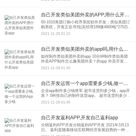
的聚集地。因此，无论是互联网巨头企业还是创业
者，都希望突破社交
自己开发类似美团外卖的APP,用什么开发类似美团外卖app
00-1010美团订购小程序系统软件开发；类似美团订
购系统，开发正在寻找(吴经理189微4800电*2702)，
类似美团外卖系统的美团订购软件开发；开发；外
2021-11-28 01:15
卖软件开发；订购系统开发；订购软件开发；类似
自己开发类似美团外卖的app吗,用什么开发类似美团外卖app
如何制作类似美团外卖的app 10分钟制作类似美团
外卖APP制作怎么像美团外卖？的app 外卖开发教
程：10分钟制作类似美团外卖APP，没有编程。 外
2021-11-28 01:30
卖APP开发教程：10分钟制作类似
自己开发运营一个app需要多少钱,做一个运营的App多少钱
企业app制作多少钱将军 超市送货到多少钱，app开
发？ 0科技自己的制作送货app。 超市送货到多少
钱，app开发？ 0技术，制作，自助送货app1，需求
2021-11-28 01:45
沟通，专业开发人员与客户沟通，
自己开发返利APP,开发自己返利app
分销返利APP开发分销返利APP开发 2021年3月13
日。 返利是随着移动互联网经济发展趋势的一种新
的营销推广方式，那么企业关心的东映、分销、返