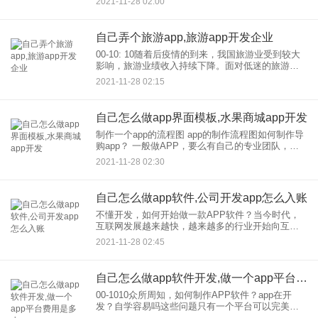
2021-11-28 02:00
利APP开发的设计是什么呢？ 1.分
自己弄个旅游app,旅游app开发企业
00-10: 10随着后疫情的到来，我国旅游业受到较大
影响，旅游业绩收入持续下降。面对低迷的旅游市
场，许多旅行社都把目光放在了线上。定制开发，
2021-11-28 02:15
一款移动旅游APP，不仅能为线下用户提供便捷便
捷的预订服务
自己怎么做app界面模板,水果商城app开发
制作一个app的流程图 app的制作流程图如何制作导
购app？ 一般做APP，要么有自己的专业团队，要
么找公司，外包不过，两方面，费用都比较高。目
2021-11-28 02:30
前商场的导购app不需要编程，可以通过app的在线
自己怎么做app软件,公司开发app怎么入账
不懂开发，如何开始做一款APP软件？当今时代，
互联网发展越来越快，越来越多的行业开始向互联
网转型。转型的主要方式是APP，那么如何制作
2021-11-28 02:45
APP呢？ APP的构成。 做一个APP，首先要了解
自己怎么做app软件开发,做一个app平台费用是多少
00-1010众所周知，如何制作APP软件？app在开
发？自学容易吗这些问题只有一个平台可以完美回
答，那就是应用公园 应用公园是中国早拥有多功能