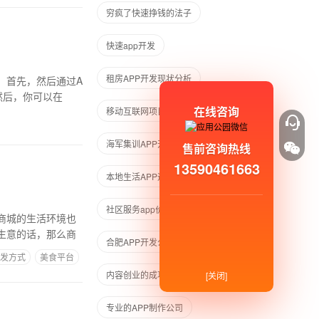
穷疯了快速挣钱的法子
快速app开发
租房APP开发现状分析
。首先，然后通过A
然后，你可以在
在线咨询
移动互联网项目
海军集训APP开发
售前咨询热线
13590461663
本地生活APP运营模式
社区服务app价格
商城的生活环境也
生意的话，那么商
合肥APP开发公司
微信APP
开发方式
美食平台
内容创业的成功案例
[关闭]
专业的APP制作公司