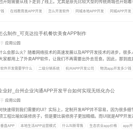
也开始需要从线下走到了线上。尤其是原先比较大型的传统商城也开始着手
少钱
在线教育类APP开发
怎么开发软件
同城本地APP开发
同城APP开发
p怎么制作_可克达拉手机餐饮美食APP制作
自于
应用公园
为什么会那么火？随着网络技术的高速发展以及APP开发技术的进步，很多
大家都用上了外卖APP软件，让我们不再需要出外去觅食。因此，那到底
软件开发需要学什么
二级分销系统
杭州APP开发公司
物流app开发多少钱
个企业好_台州企业沟通APP开发平台如何实现无纸化办公
自于
应用公园
如何快速得到我们需要的UI？实际上，定制开发APP并不容易，因为很多
项工程比喻如装修房子，但是要比装修房子更加精细。而UI就是APP开发
垂直APP
本地生活APP运营模式
什么叫新零售
生态农业app价格
app