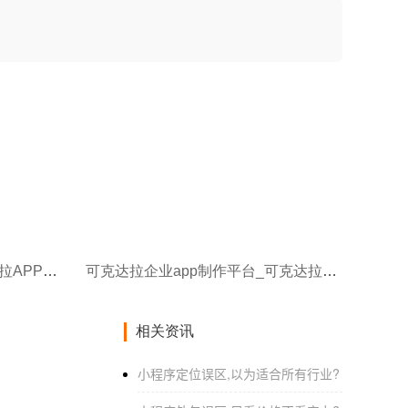
可克达拉html开发app_可克达拉APP开发的成本受哪些因素影响
可克达拉企业app制作平台_可克达拉表情包制作APP软件有毒
相关资讯
小程序定位误区,以为适合所有行业?