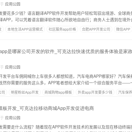
自于
应用公园
开发要花多少钱？语言翻译APP软件开发帮助用户轻松驾驭出境游、全球商
译APP，可以凭着语言翻译软件随心所欲地自由行；商务人士遇到在境外
发
本地生活APP运营模式
社区服务app价格
合肥APP开发公司
微信APP
app是哪家公司开发的软件_可克达拉快速优质的服务体验是家政
自于
应用公园
P开发平台车佣网喊你上车很多人都想知道，汽车电商APP哪家好？汽车保养
？既然你需要的服务这么多，APP笔者想给大家介绍一个综合服务平台――
公司
明星粉丝App开发
商城购物app模板
外卖app开发要多少钱
汽车保
p模板开发_可克达拉移动商城App开发促进电商
自于
应用公园
开发需要走什么流程？随着现在APP软件开发技术的发展以及现在移动终端