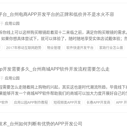
发平台_台州电商APP开发平台的正牌和低价并不是水火不容
自于
应用公园
告诉你线上可以这样购买眼镜趁着双十二来临之前，满足你购买眼镜的需求
戴，如果你想具体尝试下，就可以体验了，随时随地享受实体店试戴体验；
序
2017年移动互联网趋势
物业管理
软件快速开发平台
家政行业怎么做
pp开发需要多久_台州商城APP软件开发流程需要怎么走
自于
应用公园
流程需要怎么走随着网上购物的兴起，其实这也是时代潮流所趋，毕竟线下
果能够开发一个商城APP软件帮助我们的商城可以加大力度开展好自己的
P软件
应用公园APP制作教程
短视频类APP开发
长春APP开发商
APP 
发技术_台州如何判断有优势的APP开发公司