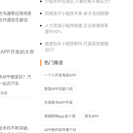
小程序外包误区,只看价格不看实力?
务沟通等应用场景
同城亲子小程序开发,亲子活动刚需!
合作遇到生僻词
人力资源小程序搭建,企业管理效率
提升50%
旅游包车小程序制作,打造高效便捷
出行!
APP开发的大突
热门频道
一个人开发电商APP
APP哪家好？汽
一站式汽车
旅游APP功能介绍
养改装
共享图书APP开发
商城购物app多少钱
原生APP
技术的不断突破，
APP制作软件哪个好