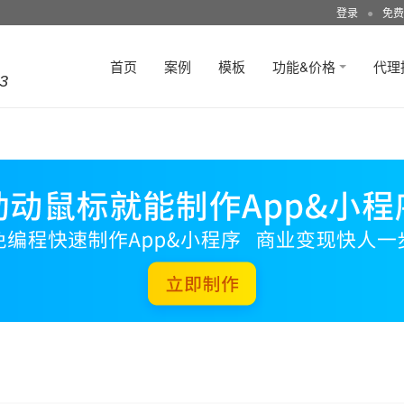
登录
●
免费
首页
案例
模板
功能&价格
代理
3