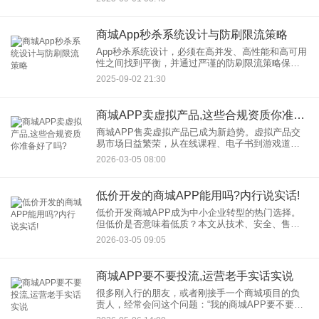
驱动的个性化服务成为核心。在这一背景下，商城
App开发不再是简单的商
商城App秒杀系统设计与防刷限流策略
App秒杀系统设计，必须在高并发、高性能和高可用
性之间找到平衡，并通过严谨的防刷限流策略保障
活动的公平性。本文将深入探讨商城App秒杀活动的
2025-09-02 21:30
核心设计理念与实战策略。 一、商城A
商城APP卖虚拟产品,这些合规资质你准备好了吗?
商城APP售卖虚拟产品已成为新趋势。虚拟产品交
易市场日益繁荣，从在线课程、电子书到游戏道
具、数字艺术品，虚拟产品以其便捷性、高效性和
2026-03-05 08:00
创新性，赢得了广大消费者的青睐。然而，对于想
要在商城APP上售卖虚拟
低价开发的商城APP能用吗?内行说实话!
低价开发商城APP成为中小企业转型的热门选择。
但低价是否意味着低质？本文从技术、安全、售后
等维度深度剖析低价开发的风险与应对策略，助你
2026-03-05 09:05
避开“省钱陷阱”，实现低成本高效转型。 一
商城APP要不要投流,运营老手实话实说
很多刚入行的朋友，或者刚接手一个商城项目的负
责人，经常会问这个问题：“我的商城APP要不要投
流？” 问这话的时候，眼里带着期待，又带着忐忑。