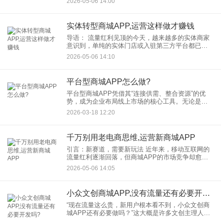
2026-05-06 14:00
作为一个在商城App运营领域摸爬滚打多年的老手
实体转型商城APP,运营这样做才赚钱
导语： 流量红利见顶的今天，越来越多的实体商家
意识到，单纯的实体门店或入驻第三方平台都已显
被动。自主搭建一个实体转型商城APP，正成为锁
2026-05-06 14:10
住忠诚客户、提升长期利润的新选择。然而，APP
上线只是第一步，
平台型商城APP怎么做?
平台型商城APP凭借其“连接供需、整合资源”的优
势，成为企业布局线上市场的核心工具。无论是传
统零售转型还是新兴品牌崛起，功能完善、体验流
2026-03-18 12:20
畅的平台型商城APP都能助企业快速触达用户、提
升交易效率。那么，
千万别用老电商思维,运营新商城APP
引言：新赛道，需要新玩法 近年来，移动互联网的
流量红利逐渐回落，但商城APP的市场竞争却愈发
激烈。许多传统电商从业者习惯性地将过去的成功
2026-05-06 14:05
经验——比如大促销、高投放、中心化流量分配
——直接套用到运营新
小众文创商城APP,没有流量还有必要开发吗?
“现在流量这么贵，新用户根本看不到，小众文创商
城APP还有必要做吗？”这大概是许多文创主理人内
心反复拉扯的问题。一边是对原创好物的炙热表